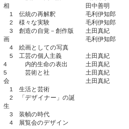
相
田中善明
1 伝統の再解釈
毛利伊知郎
2 様々な実験
毛利伊知郎
3 創造の自覚－創作版
土田真紀
画
毛利伊知郎
4 絵画としての写真
5 工芸の個人主義
土田真紀
4 内的生命の表出
土田真紀
5 芸術と社
土田真紀
会
土田真紀
1 生活と芸術
2 「デザイナー」の誕
生
3 装幀の時代
4 展覧会のデザイン