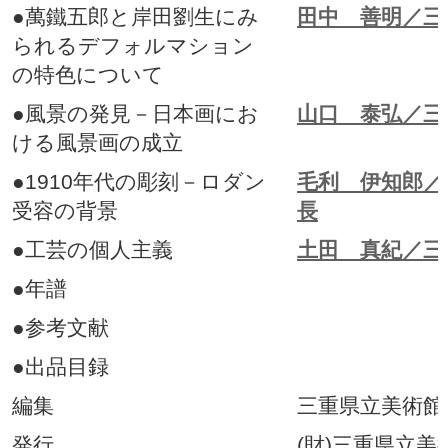
●萬鐵五郎と岸田劉生にみ
田中 善明／三
られるデフォルマション
の特色について
●風景の発見－日本画にお
山口 泰弘／三
ける風景画の成立
●1910年代の彫刻－ロダン
毛利 伊知郎／
受容の背景
長
●工芸の個人主義
土田 真紀／三
●年譜
●参考文献
●出品目録
編集
三重県立美術館
発行
(財)三重県立美