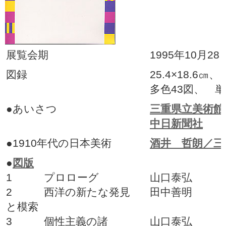
展覧会期
1995年10月2
図録
25.4×18.6㎝
多色43図、 単
●あいさつ
三重県立美術館
中日新聞社
●1910年代の日本美術
酒井 哲朗／三
●
図版
1 プロローグ
山口泰弘
2 西洋の新たな発見
田中善明
と模索
3 個性主義の諸
山口泰弘