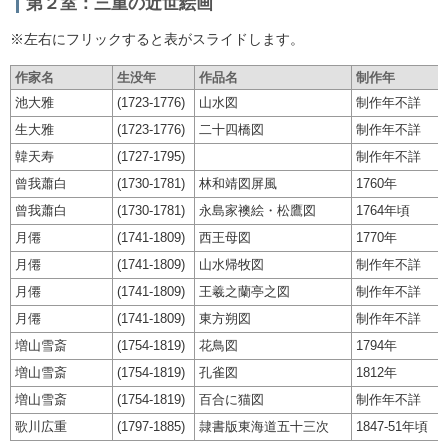
第２室：三重の近世絵画
※左右にフリックすると表がスライドします。
作家名
生没年
作品名
制作年
池大雅
(1723-1776)
山水図
制作年不詳
生大雅
(1723-1776)
二十四橋図
制作年不詳
韓天寿
(1727-1795)
制作年不詳
曾我蕭白
(1730-1781)
林和靖図屏風
1760年
曾我蕭白
(1730-1781)
永島家襖絵・松鷹図
1764年頃
月僊
(1741-1809)
西王母図
1770年
月僊
(1741-1809)
山水帰牧図
制作年不詳
月僊
(1741-1809)
王羲之蘭亭之図
制作年不詳
月僊
(1741-1809)
東方朔図
制作年不詳
増山雪斎
(1754-1819)
花鳥図
1794年
増山雪斎
(1754-1819)
孔雀図
1812年
増山雪斎
(1754-1819)
百合に猫図
制作年不詳
歌川広重
(1797-1885)
隷書版東海道五十三次
1847-51年頃