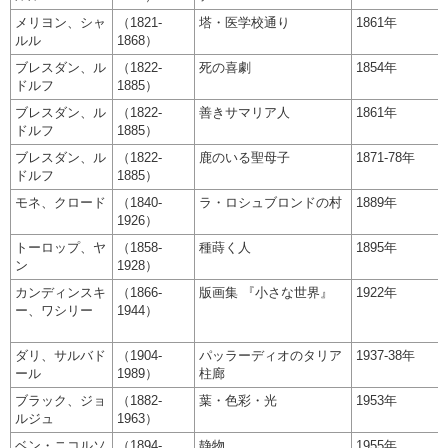
メリヨン、シャ
（1821-
塔・医学校通り
1861年
ルル
1868）
ブレスダン、ル
（1822-
死の喜劇
1854年
ドルフ
1885）
ブレスダン、ル
（1822-
善きサマリア人
1861年
ドルフ
1885）
ブレスダン、ル
（1822-
鹿のいる聖母子
1871-78年
ドルフ
1885）
モネ、クロード
（1840-
ラ・ロシュブロンドの村
1889年
1926）
トーロップ、ヤ
（1858-
種蒔く人
1895年
ン
1928）
カンディンスキ
（1866-
版画集 『小さな世界』
1922年
ー、ワシリー
1944）
ダリ、サルバド
（1904-
パッラーディオのタリア
1937-38年
ール
1989）
柱廊
ブラック、ジョ
（1882-
葉・色彩・光
1953年
ルジュ
1963）
ベン・ニコルソ
（1894-
静物
1955年