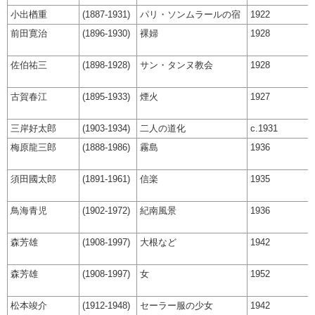
小出楢重
(1887-1931)
パリ・ソンムラールの宿
1922
前田寛治
(1896-1930)
裸婦
1928
佐伯祐三
(1898-1928)
サン・タンヌ教会
1928
古賀春江
(1895-1933)
煙火
1927
三岸好太郎
(1903-1934)
二人の道化
c.1931
梅原龍三郎
(1888-1986)
霧島
1936
須田國太郎
(1891-1961)
信楽
1935
鳥海青児
(1902-1972)
紀南風景
1936
森芳雄
(1908-1997)
大根など
1942
森芳雄
(1908-1997)
女
1952
松本竣介
(1912-1948)
セーラー服の少女
1942