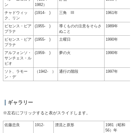
ン
1982）
チャドウィッ
(1914- )
三角 III
1961年
ク、リン
ビセンス・ビア
(1955- )
導くものの注意をそらさ
1989年
プラナ
ぬこと
ビセンス・ビア
(1955- )
土曜日
1990年
プラナ
アルフォンソ・
(1959- )
夢の火
1990年
サンチェス・ル
ビオ
ソト、ラモー
（1942- ）
通行の階段
1997年
ン・デ
ギャラリー
※左右にフリックすると表がスライドします。
佐藤忠良
1912-
漂流と原形
1981（昭和
56）年