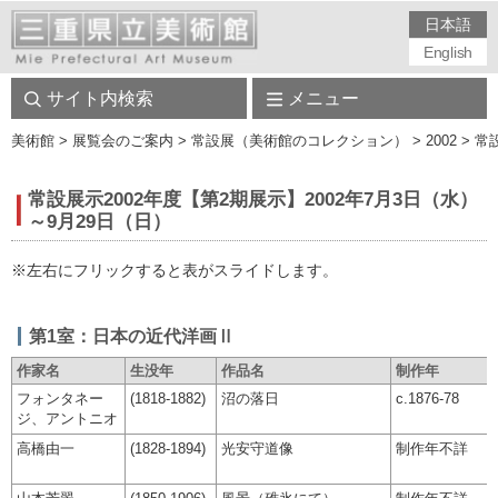
日本語
English
サイト内検索
メニュー
美術館
> 展覧会のご案内 > 常設展（美術館のコレクション） > 2002 > 常設展示
常設展示2002年度【第2期展示】2002年7月3日（水）
～9月29日（日）
※左右にフリックすると表がスライドします。
第1室：日本の近代洋画Ⅱ
作家名
生没年
作品名
制作年
フォンタネー
(1818-1882)
沼の落日
c.1876-78
ジ、アントニオ
高橋由一
(1828-1894)
光安守道像
制作年不詳