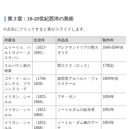
第３室：19-20世紀西洋の美術
※左右にフリックすると表がスライドします。
作家名
生没年
作品名
制作年
ムリーリョ、バ
（1617-
アレクサンドリアの聖カ
1645-50年頃
ルトロメー・エ
1682）
タリナ
ステバン
スルバラン派の
聖ロクス（ロック）
17世紀
画家
ゴヤ・イ・ルシ
（1746-
旅団長アルベルト・フォ
1804年頃
エンテス、フラ
1828）
ラステール
ンシスコ・デ
メリヨン、シャ
（1821-
プチ・ポン
1850年
ルル
1868）
メリヨン、シャ
（1821-
ノートルダムの給水塔
1852年
ルル
1868）
メリヨン、シャ
（1821-
ノートル・ダム橋のアー
1853年
ルル
1868）
チ