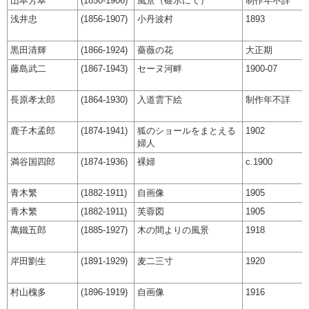
山本芳翠
(1850-1906)
風景（碓氷にて）
制作年不詳
浅井忠
(1856-1907)
小丹波村
1893
黒田清輝
(1866-1924)
薔薇の花
大正期
藤島武二
(1867-1943)
セーヌ河畔
1900-07
長原孝太郎
(1864-1930)
入道雲下絵
制作年不詳
鹿子木孟郎
(1874-1941)
狐のショールをまとえる
1902
婦人
満谷国四郎
(1874-1936)
裸婦
c.1900
青木繁
(1882-1911)
自画像
1905
青木繁
(1882-1911)
芙蓉図
1905
萬鐵五郎
(1885-1927)
木の間よりの風景
1918
岸田劉生
(1891-1929)
麦二三寸
1920
村山槐多
(1896-1919)
自画像
1916