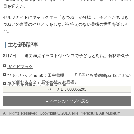
目を迎えた。
セルフガイドにキャラクター「きつね」が登場し、子どもたちはき
つねとの言葉のやりとりをしながら答えのない美術の世界を楽しん
だ。
主な新聞記事
8月7日…「迫力満点イラスト付パンフで子どもと対話」若林希久子
ガイドブック
ひるういんどno.60；
田中善明 『「子ども美術館part2-こわい
って何だろう？」展での試みと反省』
子どもを対象にした展覧会一覧
ページID：000055293
ページのトップへ戻る
All Rights Reserved. Copyright(C)2010. Mie Prefectural Art Museum