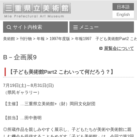
日本語
English
サイト内検索
メニュー
美術館
> 刊行物 > 年報 > 1997年度版 > 年報1997 子ども美術館Part2 こわ
展覧会について
B－企画展9
【子ども美術館Part2 こわいって何だろう？】
7月19日(土)～8月31日(日)
（県民ギャラリー）
【主催】…三重県立美術館+（財）岡田文化財団
【担当】…田中善明
◎所蔵作品を親しみやすく展示し、子どもたちが美術や美術館に親
しむ機会を提供することをめざす「子ども美術館」は、今回で第2回