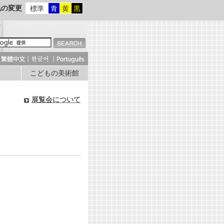
色の変更
標準
青
黄
黒
こどもの美術館
展覧会について