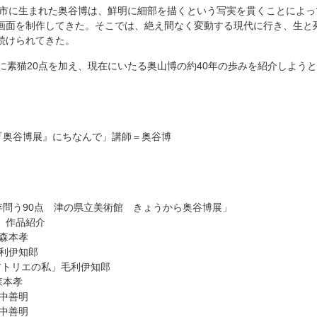
宿毛市に生まれた奥谷博は、鮮明に細部を描くという写実を貫くことによ
画面を制作してきた。そこでは、絶え間なく変動する現代に行き、生と
続けられてきた。
点に素猫20点を加え、現在にいたる奥山博の約40年の歩みを紹介しよう
「『奥谷博展』にちなんで」講師＝奥谷博
存問う90点 津の県立美術館 きょうから奥谷博展」
」作品紹介
」森本孝
毛利伊知郎
0アトリエの私」毛利伊知郎
森本孝
田中善明
田中善明