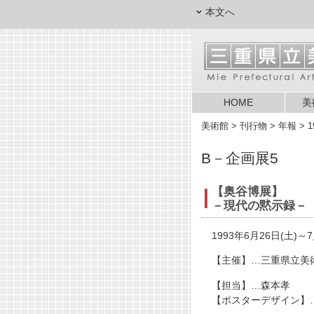
本文へ
HOME
美
美術館
> 刊行物 > 年報 > 1
B－企画展5
【奥谷博展】
－現代の黙示録－
1993年6月26日(土)～7
【主催】…三重県立美
【担当】…森本孝
【ポスターデザイン】