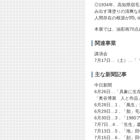
◎1934年、高知県
み出す薄塗りの清爽な
人間存在の根源が問い
本展では、油彩画70
関連事業
講演会
7月17日…（土）…
主な新聞記事
中日新聞
6月26日…「具象に生
「奥谷博展 人と作品
6月28日…1．「風生
6月29日…2．「胎」
6月30日…3．「198
7月7日…4．「生生」
7月13日…5．「地」
7月15日…6．「刻」