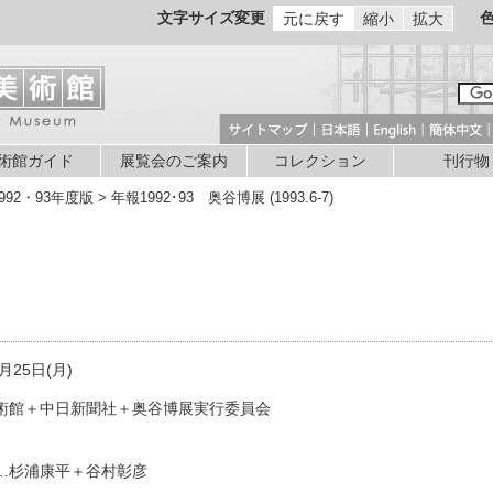
文字サイズ変更
元に戻す
縮小
拡大
術館ガイド
展覧会のご案内
コレクション
刊行物
992・93年度版 > 年報1992･93 奥谷博展 (1993.6-7)
月25日(月)
術館＋中日新聞社＋奥谷博展実行委員会
…杉浦康平＋谷村彰彦