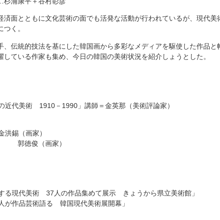
…杉浦康平＋谷村彰彦
経済面とともに文化芸術の面でも活発な活動が行われているが、現代美
につく。
手、伝統的技法を基にした韓国画から多彩なメディアを駆使した作品と
躍している作家も集め、今日の韓国の美術状況を紹介しょうとした。
の近代美術 1910－1990」講師＝金英那（美術評論家）
＝金洪錫（画家）
（画家）
表する現代美術 37人の作品集めて展示 きょうから県立美術館」
二人が作品芸術語る 韓国現代美術展開幕」