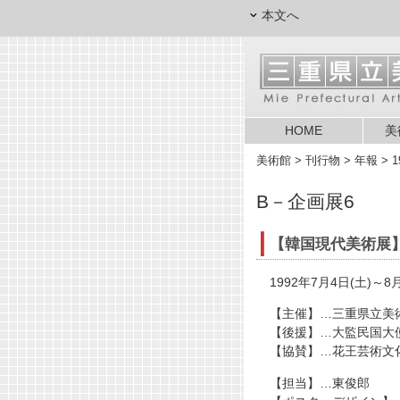
本文へ
HOME
美
美術館
> 刊行物 > 年報 > 1
B－企画展6
【韓国現代美術展
1992年7月4日(土)～8
【主催】…三重県立美
【後援】…大監民国大
【協賛】…花王芸術文
【担当】…東俊郎