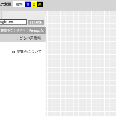
色の変更
標準
青
黄
黒
こどもの美術館
展覧会について