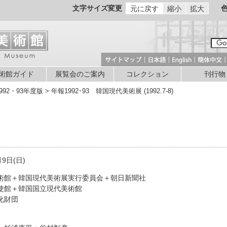
文字サイズ変更
元に戻す
縮小
拡大
術館ガイド
展覧会のご案内
コレクション
刊行物
992・93年度版 > 年報1992･93 韓国現代美術展 (1992.7-8)
】
月9日(日)
術館＋韓国現代美術展実行委員会＋朝日新聞社
使館＋韓国国立現代美術館
化財団