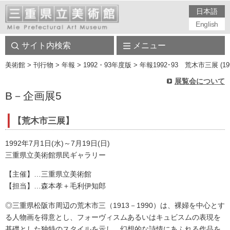
日本語
English
サイト内検索
メニュー
美術館
> 刊行物 > 年報 > 1992・93年度版 > 年報1992･93 荒木市三展 (199
展覧会について
B－企画展5
【荒木市三展】
1992年7月1日(水)～7月19日(日)
三重県立美術館県民ギャラリー
【主催】…三重県立美術館
【担当】…森本孝＋毛利伊知郎
◎三重県松阪市周辺の荒木市三（1913－1990）は、裸婦を中心とす
る人物画を得意とし、フォーヴィスムあるいはキュビスムの表現を
基礎とした独特のスタイルを示し、幻想的な詩情にあふれる作品を