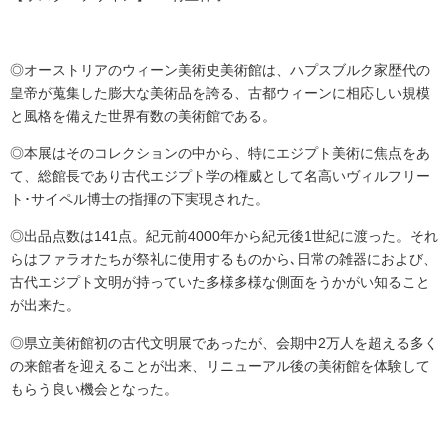
◎オーストリアのウィーン美術史美術館は、ハプスブルク家歴代の
皇帝が蒐集した膨大な美術品を誇る、古都ウィーンに相応しい規模
と風格を備えた世界有数の美術館である。
◎本展はそのコレクションの中から、特にエジプト美術に焦点をあ
て、総館長であり古代エジプト学の権威として名高いヴィルフリー
ト･サイペル博士の指揮の下実現された。
◎出品点数は141点。紀元前4000年から紀元後1世紀に渡った。それ
らはファラオたちが祭礼に使用するものから､日常の雑器におよび、
古代エジプト文明が持っていた多様多様な側面をうかがい知ること
が出来た。
◎県立美術館初の古代文明展であったが、会期中2万人を超える多く
の来館者を迎えることが出来、リニューアル後の美術館を体験して
もらう良い機会となった。