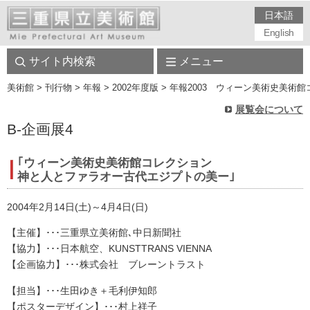
日本語
English
サイト内検索
メニュー
美術館
> 刊行物 > 年報 > 2002年度版 > 年報2003 ウィーン美術史美術
展覧会について
B-企画展4
｢ウィーン美術史美術館コレクション
神と人とファラオー古代エジプトの美ー｣
2004年2月14日(土)～4月4日(日)
【主催】･･･三重県立美術館､中日新聞社
【協力】･･･日本航空、KUNSTTRANS VIENNA
【企画協力】･･･株式会社 ブレーントラスト
【担当】･･･生田ゆき＋毛利伊知郎
【ポスターデザイン】･･･村上祥子