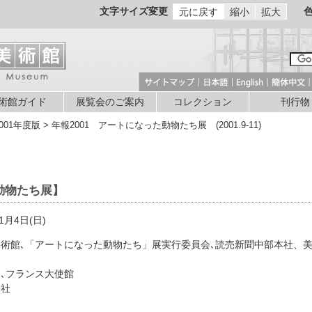
文字サイズ変更
元に戻す
縮小
拡大
術館ガイド
展覧会のご案内
コレクション
刊行物
2001年度版 > 年報2001 アートになった動物たち展 (2001.9-11)
動物たち展】
1月4日(日)
立美術館､「アートになった動物たち」展実行委員会､読売新聞中部本社、
局､フランス大使館
会社