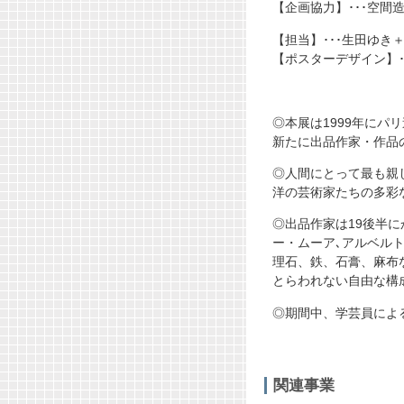
【企画協力】･･･空間
【担当】･･･生田ゆき
【ポスターデザイン】
◎本展は1999年に
新たに出品作家・作品
◎人間にとって最も親
洋の芸術家たちの多彩
◎出品作家は19後半
ー・ムーア､アルベル
理石、鉄、石膏、麻布
とらわれない自由な構
◎期間中、学芸員によ
関連事業