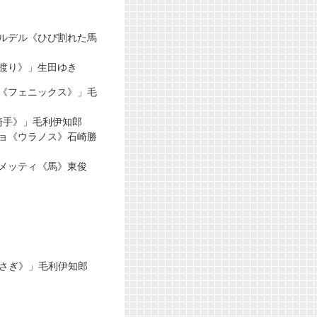
ールデル《ひび割れた馬
《渡り》」生田ゆき
ン《フェニックス》」毛
騎手》」毛利伊知郎
リョ《ウラノス》石崎勝
コメッティ《馬》東俊
うさぎ》」毛利伊知郎