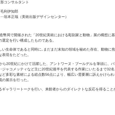
造形コンサルタント
＋毛利伊知郎
･･･垣本正哉（美術出版デザインセンター）
パリ造幣局で開催された「20世紀美術における彫刻家と動物」展の構想に
の選定を行い構成したものである。
しい生命体であると同時に､まだまだ未知の領域を秘めた存在、動物に焦
な表現をたどった。
にから20世紀にかけて活躍した、アントワーヌ・ブールデルを筆頭に、
ト･ジャコメッティなど主に20世紀後半を代表する作家にいたるまで32
など多彩な素材による総点数56点により、幅広い需要層に訴えかけられ
成の展示を行った。
るギャラリートークを行い、来館者からのダイレクトな反応を得ること