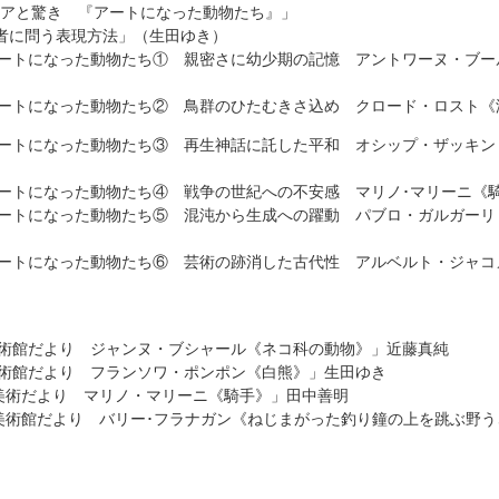
ユーモアと驚き 『アートになった動物たち』」
表現方法」（生田ゆき）
･「アートになった動物たち① 親密さに幼少期の記憶 アントワーヌ・ブ
「アートになった動物たち② 鳥群のひたむきさ込め クロード・ロスト
･「アートになった動物たち③ 再生神話に託した平和 オシップ・ザッキ
「アートになった動物たち④ 戦争の世紀への不安感 マリノ･マリーニ《
･「アートになった動物たち⑤ 混沌から生成への躍動 パブロ・ガルガー
･「アートになった動物たち⑥ 芸術の跡消した古代性 アルベルト・ジャ
「美術館だより ジャンヌ・ブシャール《ネコ科の動物》」近藤真純
「美術館だより フランソワ・ポンポン《白熊》」生田ゆき
･「美術だより マリノ・マリーニ《騎手》」田中善明
･「美術館だより バリー･フラナガン《ねじまがった釣り鐘の上を跳ぶ野