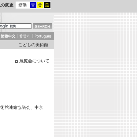
色の変更
標準
青
黄
黒
こどもの美術館
展覧会について
美術館連絡協議会、中京