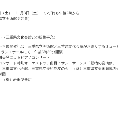
13日（土）、11月3日（土） いずれも午後2時から
県立美術館学芸員）
ト
（三重県文化会館との提携事業）
たち展開催記念 三重県立美術館と三重県文化会館がお贈りするミュー
トランスホールにて 午後5時30分開演
川美晃によるピアノコンサート
コンサート特別オーケストラ、曲目：サン・サーンス「動物の謝肉祭」
、三重県文化会館、三重県立美術館友の会、（財）三重県立美術館協力
財団
、（株）岩田楽器店