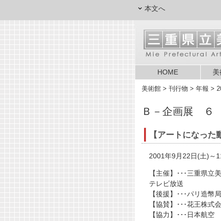
本文へ
HOME
美
美術館
> 刊行物 > 年報 > 
Ｂ－企画展 ６
【アートになった
2001年9月22日(土)～1
【主催】･･･三重県
テレビ放送
【後援】･･･パリ造幣
【協賛】･･･花王株式
【協力】･･･日本航空