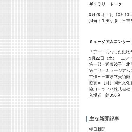
ギャラリートーク
9月29日(土)、10月
担当：生田ゆき（三重
ミュージアムコンサー
「アートになった動物
9月22日（土） エン
第一部＝近藤綾子・北
第二部＝ミュージアム
主催＝三重県立美術館
協賛＝（財）岡田文化
協力＝ヤマハ株式会社
入場者 約350名
主な新聞記事
朝日新聞