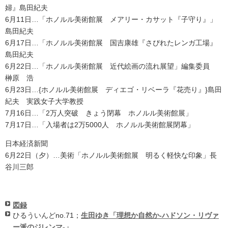
婦』島田紀夫
6月11日…「ホノルル美術館展 メアリー・カサット『子守り』」
島田紀夫
6月17日…「ホノルル美術館展 国吉康雄『さぴれたレンガ工場』
島田紀夫
6月22日…「ホノルル美術館展 近代絵画の流れ展望」編集委員
榊原 浩
6月23日…{ホノルル美術館展 ディエゴ・リベーラ『花売り』}島田
紀夫 実践女子大学教授
7月16日…「2万人突破 きょう閉幕 ホノルル美術館展」
7月17日…「入場者は2万5000人 ホノルル美術館展閉幕」
日本経済新聞
6月22日（夕）…美術「ホノルル美術館展 明るく軽快な印象」長
谷川三郎
図録
ひるういんどno.71；
生田ゆき「理想か自然か-ハドソン・リヴァ
ー派のジレンマ-」