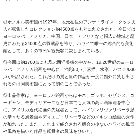
◎ホノルル美術館は1927年、地元在住のアンナ・ライス・クック夫
人が収集したコレクション約4500点をもとに創立された。今日では
ヨーロッパ、アメリカ、中国、日本、アフリカなど幅広い地域と歴
史にわたる34000点の収蔵品を誇り、ハワイで唯一の総合的な美術
館として、多くの市民や観光客に親しまれている。
◎今回は約1700点にも及ぶ西洋美術の中から、19,20世紀のヨーロ
ッパ、アメリカ絵画を中心に、油彩50点、素描、水彩、パステル30
点が出品された。これだけの質と量の作品が一度に館外に貸し出さ
れるのは同美術館にとって初のことであった。
◎出品作家は、ヨーロッパ絵画からはモネ、ゴッホ、セザンヌ、ゴ
ーギャン、モディリアーニなど日本でも人気の高い画家達を中心
に、アメリカ近代絵画の先駆者として、ハドソンリヴァリベーラ派
の堂々たる風景画やディエゴ・リベーラなどのメキシコ絵画の秀作
が加わった。また、これまで紹介される機会の少ないハワイの風景
や風俗を描いた作品も鑑賞者の興味をひいた。