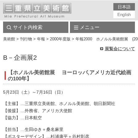
日本語
English
サイト内検索
メニュー
美術館
> 刊行物 > 年報 > 2000年度版 > 年報2000 ホノルル美術館展 (2000
展覧会について
B－企画展2
【ホノルル美術館展 ヨーロッパ,アメリカ近代絵画
の100年】
5月23日（土）～7月16日（日）
【主催】…三重県立美術館、ホノルル美術館、朝日新聞社
【後援】…外務省、アメリカ大使館
【協力】…日本航空
【担当】…生田ゆき＋桑名麻里
【ポスターデザイン】…杉浦康平＋谷村彰彦