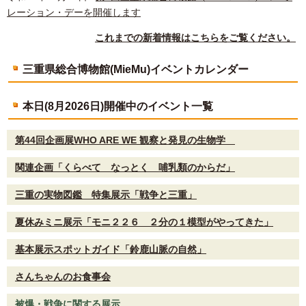
レーション・デーを開催します
これまでの新着情報はこちらをご覧ください。
三重県総合博物館(MieMu)イベントカレンダー
本日(8月2026日)開催中のイベント一覧
第44回企画展WHO ARE WE 観察と発見の生物学
関連企画「くらべて なっとく 哺乳類のからだ」
三重の実物図鑑 特集展示「戦争と三重」
夏休みミニ展示「モニ２２６ ２分の１模型がやってきた」
基本展示スポットガイド「鈴鹿山脈の自然」
さんちゃんのお食事会
被爆・戦争に関する展示