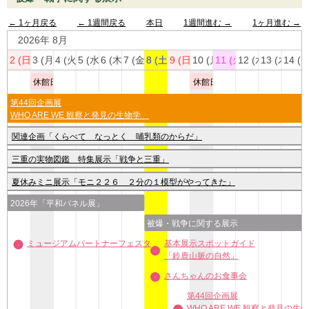
← 1ヶ月戻る
← 1週間戻る
本日
1週間進む →
1ヶ月進む →
2026年 8月
2 (日)
3 (月)
4 (火)
5 (水)
6 (木)
7 (金)
8 (土)
9 (日)
10 (月)
11 (火)
12 (水)
13 (木)
14 (金
休館日
休館日
第44回企画展
WHO ARE WE 観察と発見の生物学
関連企画「くらべて なっとく 哺乳類のからだ」
三重の実物図鑑 特集展示「戦争と三重」
夏休みミニ展示「モニ２２６ ２分の１模型がやってきた」
2026年「平和パネル展」
被爆・戦争に関する展示
ミュージアムパートナーフェスタ
基本展示スポットガイド
「鈴鹿山脈の自然」
さんちゃんのお食事会
第44回企画展
WHO ARE WE 観察と発見の生