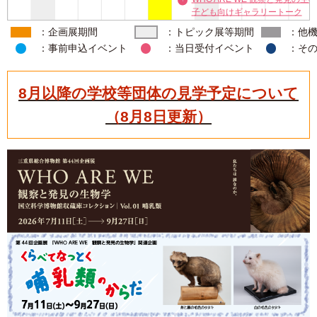
子ども向けギャラリートーク
：企画展期間
：トピック展等期間
：他
：事前申込イベント
：当日受付イベント
：そ
8月以降の学校等団体の見学予定について
（8月8日更新）