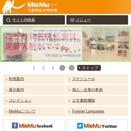
サイト内検索
メニュー
ストップ
1
2
3
4
5
利用案内
スケジュール
展示案内
個人・企業の参画
コレクション
公文書館機能
MieMuについて
Foreign Languages