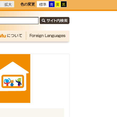
色の変更
拡大
標準
青
黄
黒