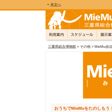
本文へ
三重県総合博物館
> その他 > MieMu@
おうちでMieMuをたのしもう