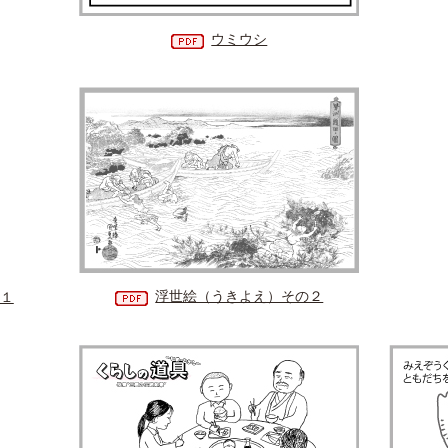
ウミウシ
浮世絵（うきよえ）その２
１