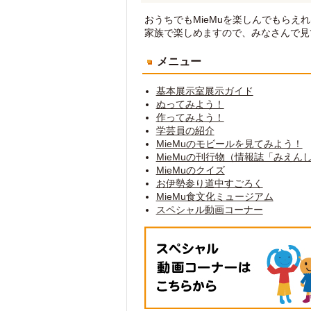
おうちでもMieMuを楽しんでもらえ
家族で楽しめますので、みなさんで見
メニュー
基本展示室展示ガイド
ぬってみよう！
作ってみよう！
学芸員の紹介
MieMuのモビールを見てみよう！
MieMuの刊行物（情報誌「みえ
MieMuのクイズ
お伊勢参り道中すごろく
MieMu食文化ミュージアム
スペシャル動画コーナー