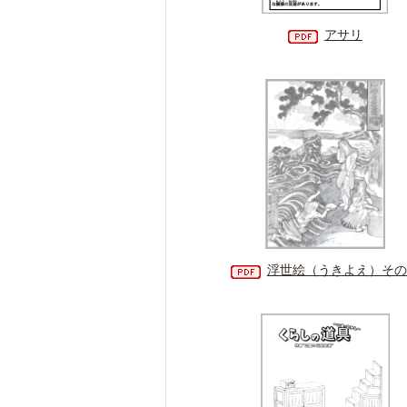
アサリ
浮世絵（うきよえ）その