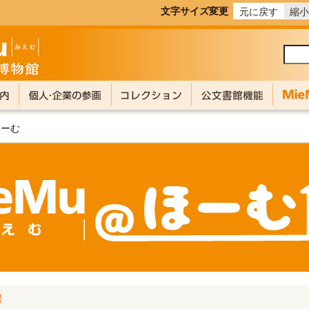
文字サイズ変更
元に戻す
縮小
ほーむ
！