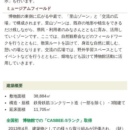
示」も行います。
ミュージアムフィールド
博物館の東側に広がる中庭で、「里山ゾーン」と「交流の広
場」で構成されます。里山ゾーンは、既存の地形や植生をできる
だけ残しながら、県民・利用者のみなさんとともに育み、活用し
ていくゾーンです。ここでは、自然観察会などのフィールドワー
クを行うとともに、散策ルートを設けて、身近な自然に親しむ、
憩いの場となります。交流の広場では、野外学習スペースとして
イベントなどを行うとともに、畑地なども設けて博物館活動に活
用していきます。
建築概要
敷地面積 38,884㎡
構造・規模 鉄骨鉄筋コンクリート造（一部を除く）・3階建て
延床面積 11,705㎡
全国初 博物館での「CASBEE-Sランク」取得
2013年4月、建築物としての様々な取り組みが評価され、（財）