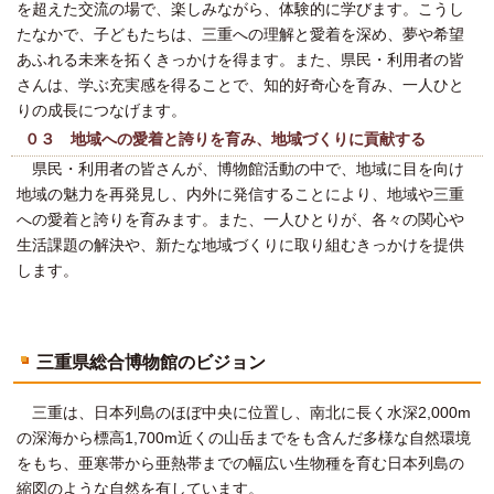
を超えた交流の場で、楽しみながら、体験的に学びます。こうし
たなかで、子どもたちは、三重への理解と愛着を深め、夢や希望
あふれる未来を拓くきっかけを得ます。また、県民・利用者の皆
さんは、学ぶ充実感を得ることで、知的好奇心を育み、一人ひと
りの成長につなげます。
０３ 地域への愛着と誇りを育み、地域づくりに貢献する
県民・利用者の皆さんが、博物館活動の中で、地域に目を向け
地域の魅力を再発見し、内外に発信することにより、地域や三重
への愛着と誇りを育みます。また、一人ひとりが、各々の関心や
生活課題の解決や、新たな地域づくりに取り組むきっかけを提供
します。
三重県総合博物館のビジョン
三重は、日本列島のほぼ中央に位置し、南北に長く水深2,000m
の深海から標高1,700m近くの山岳までをも含んだ多様な自然環境
をもち、亜寒帯から亜熱帯までの幅広い生物種を育む日本列島の
縮図のような自然を有しています。