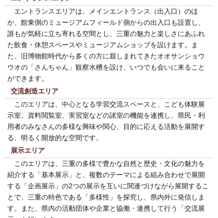
エントランスエリアは、メインエントランス（出入口）のほ
か、館東側のミュージアムフィールド側からの出入口も設置し、
誰もが気軽に立ち寄れる空間とし、三重の魅力と楽しさにあふれ
た飲食・休憩スペースやミュージアムショップを設けます。ま
た、旧博物館時代から多くの方に親しまれてきたオオサンショウ
ウオの「さんちゃん」観察水槽を設け、いつでも会いに来ること
ができます。
交流創造エリア
このエリアは、中心となる学習交流スペースと、こども体験展
示室、資料閲覧室、実習室などの諸室の機能を連携し、県民・利
用者のみなさんの多様な興味や関心、目的に応える活動を展開す
る、明るく開放的な空間です。
展示エリア
このエリアは、三重の多様で豊かな自然と歴史・文化の魅力を
紹介する「基本展示」と、複数のテーマによる組み合わせで展開
する「企画展示」の2つの展示を互いに関連づけながら展開するこ
とで、三重の特色である「多様性」を探究し、県内外に発信しま
す。また、県内の活動団体や企業と協働・連携して行う「交流展