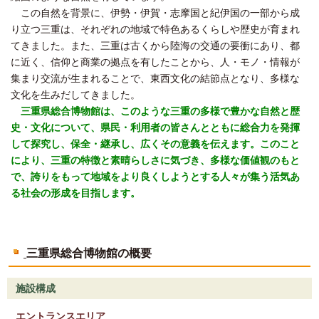
この自然を背景に、伊勢・伊賀・志摩国と紀伊国の一部から成
り立つ三重は、それぞれの地域で特色あるくらしや歴史が育まれ
てきました。また、三重は古くから陸海の交通の要衝にあり、都
に近く、信仰と商業の拠点を有したことから、人・モノ・情報が
集まり交流が生まれることで、東西文化の結節点となり、多様な
文化を生みだしてきました。
三重県総合博物館は、このような三重の多様で豊かな自然と歴
史・文化について、県民・利用者の皆さんとともに総合力を発揮
して探究し、保全・継承し、広くその意義を伝えます。このこと
により、三重の特徴と素晴らしさに気づき、多様な価値観のもと
で、誇りをもって地域をより良くしようとする人々が集う活気あ
る社会の形成を目指します。
三重県総合博物館の概要
施設構成
エントランスエリア