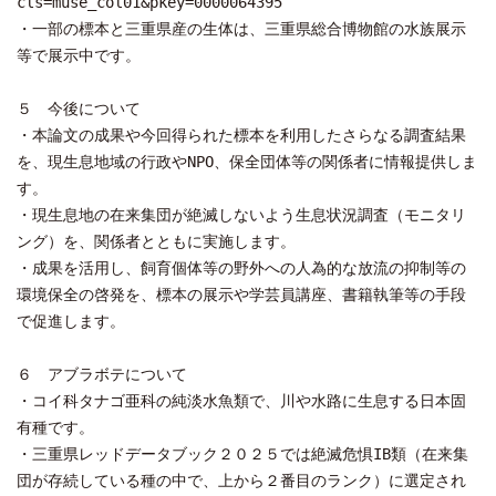
cls=muse_col01&pkey=0000064395
・一部の標本と三重県産の生体は、三重県総合博物館の水族展示
等で展示中です。
５ 今後について
・本論文の成果や今回得られた標本を利用したさらなる調査結果
を、現生息地域の行政やNPO、保全団体等の関係者に情報提供しま
す。
・現生息地の在来集団が絶滅しないよう生息状況調査（モニタリ
ング）を、関係者とともに実施します。
・成果を活用し、飼育個体等の野外への人為的な放流の抑制等の
環境保全の啓発を、標本の展示や学芸員講座、書籍執筆等の手段
で促進します。
６ アブラボテについて
・コイ科タナゴ亜科の純淡水魚類で、川や水路に生息する日本固
有種です。
・三重県レッドデータブック２０２５では絶滅危惧IB類（在来集
団が存続している種の中で、上から２番目のランク）に選定され