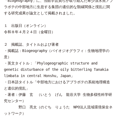
「Biogeography」に、当館学芸員らが取り組んだ希少淡水魚アブ
ラボテの中部地方に生息する集団の遺伝的な類縁関係と撹乱に関
する研究成果が論文として掲載されました。
１ 出版日（オンライン）
令和８年４月２４日（金曜日）
２ 掲載誌、タイトルおよび著者
・掲載誌：Biogeography（バイオジオグラフィ：生物地理学の
意）
・英文タイトル：「Phylogeographic structure and
genetic disturbance of the oily bitterling Tanakia
limbata in central Honshu, Japan」
・日本語タイトル「中部地方におけるアブラボテの系統地理構造
と遺伝的撹乱」
・著者：伊藤 玄 （いとう げん 龍谷大学 生物多様性科学研
究センター）
野口 亮太（のぐち りょうた NPO法人流域環境保全ネ
ットワーク）