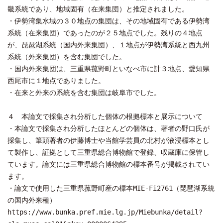
畿系統であり、地域固有（在来集団）と推定されました。
・伊勢湾集水域の３０地点の集団は、その地域固有である伊勢湾
系統（在来集団）であったのが２５地点でした。残りの４地点
が、琵琶湖系統（国内外来集団）、１地点が伊勢湾系統と西九州
系統（外来集団）を含む集団でした。
・国内外来集団は、三重県菰野町といなべ市に計３地点、愛知県
西尾市に１地点でありました。
・在来と外来の系統を含む集団は岐阜市でした。
４ 本論文で採集され分析した個体の根拠標本と展示について
・本論文で採集され分析したほとんどの個体は、著者の野口氏が
採集し、筆頭著者の伊藤博士や当館学芸員の北村が液浸標本とし
て製作し、証拠として三重県総合博物館で登録、収蔵庫に保管し
ています。論文には三重県総合博物館の標本番号が掲載されてい
ます。
・論文で使用した三重県菰野町産の標本MIE-Fi2761（琵琶湖系統
の国内外来種）
https://www.bunka.pref.mie.lg.jp/Miebunka/detail?