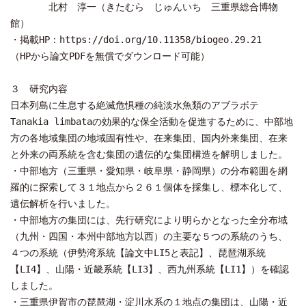
北村 淳一（きたむら じゅんいち 三重県総合博物
館）
・掲載HP：https://doi.org/10.11358/biogeo.29.21
（HPから論文PDFを無償でダウンロード可能）
３ 研究内容
日本列島に生息する絶滅危惧種の純淡水魚類のアブラボテ
Tanakia limbataの効果的な保全活動を促進するために、中部地
方の各地域集団の地域固有性や、在来集団、国内外来集団、在来
と外来の両系統を含む集団の遺伝的な集団構造を解明しました。
・中部地方（三重県・愛知県・岐阜県・静岡県）の分布範囲を網
羅的に探索して３１地点から２６１個体を採集し、標本化して、
遺伝解析を行いました。
・中部地方の集団には、先行研究により明らかとなった全分布域
（九州・四国・本州中部地方以西）の主要な５つの系統のうち、
４つの系統（伊勢湾系統【論文中LI5と表記】、琵琶湖系統
【LI4】、山陽・近畿系統【LI3】、西九州系統【LI1】）を確認
しました。
・三重県伊賀市の琵琶湖・淀川水系の１地点の集団は、山陽・近