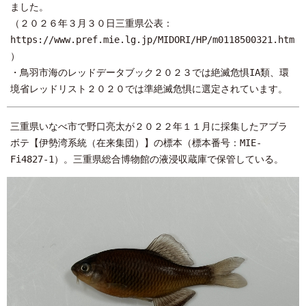
ました。
（２０２６年３月３０日三重県公表：
https://www.pref.mie.lg.jp/MIDORI/HP/m0118500321.htm
）
・鳥羽市海のレッドデータブック２０２３では絶滅危惧IA類、環
境省レッドリスト２０２０では準絶滅危惧に選定されています。
三重県いなべ市で野口亮太が２０２２年１１月に採集したアブラ
ボテ【伊勢湾系統（在来集団）】の標本（標本番号：MIE-
Fi4827-1）。三重県総合博物館の液浸収蔵庫で保管している。