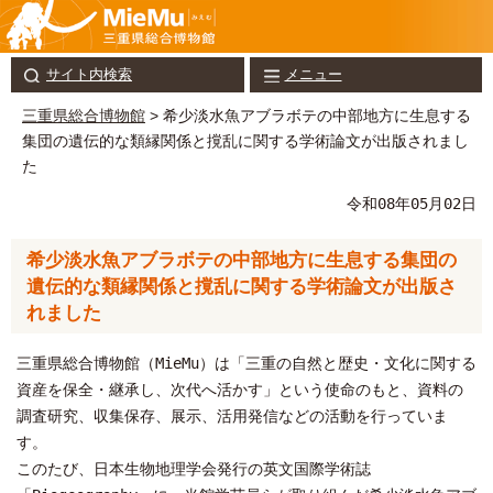
サイト内検索
メニュー
三重県総合博物館
> 希少淡水魚アブラボテの中部地方に生息する
集団の遺伝的な類縁関係と撹乱に関する学術論文が出版されまし
た
令和08年05月02日
希少淡水魚アブラボテの中部地方に生息する集団の
遺伝的な類縁関係と撹乱に関する学術論文が出版さ
れました
三重県総合博物館（MieMu）は「三重の自然と歴史・文化に関する
資産を保全・継承し、次代へ活かす」という使命のもと、資料の
調査研究、収集保存、展示、活用発信などの活動を行っていま
す。
このたび、日本生物地理学会発行の英文国際学術誌