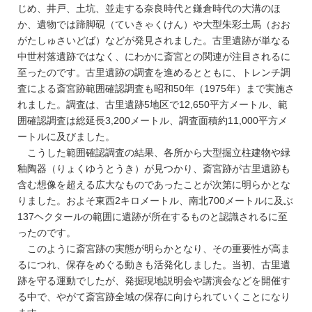
じめ、井戸、土坑、並走する奈良時代と鎌倉時代の大溝のほ
か、遺物では蹄脚硯（ていきゃくけん）や大型朱彩土馬（おお
がたしゅさいどば）などが発見されました。古里遺跡が単なる
中世村落遺跡ではなく、にわかに斎宮との関連が注目されるに
至ったのです。古里遺跡の調査を進めるとともに、トレンチ調
査による斎宮跡範囲確認調査も昭和50年（1975年）まで実施さ
れました。調査は、古里遺跡5地区で12,650平方メートル、範
囲確認調査は総延長3,200メートル、調査面積約11,000平方メ
ートルに及びました。
こうした範囲確認調査の結果、各所から大型掘立柱建物や緑
釉陶器（りょくゆうとうき）が見つかり、斎宮跡が古里遺跡も
含む想像を超える広大なものであったことが次第に明らかとな
りました。およそ東西2キロメートル、南北700メートルに及ぶ
137ヘクタールの範囲に遺跡が所在するものと認識されるに至
ったのです。
このように斎宮跡の実態が明らかとなり、その重要性が高ま
るにつれ、保存をめぐる動きも活発化しました。当初、古里遺
跡を守る運動でしたが、発掘現地説明会や講演会などを開催す
る中で、やがて斎宮跡全域の保存に向けられていくことになり