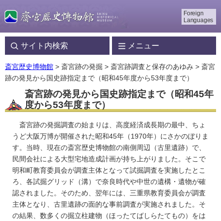
Foreign
Languages
サイト内検索
メニュー
斎宮歴史博物館
> 斎宮跡の発掘 > 斎宮跡調査と保存のあゆみ > 斎宮
跡の発見から国史跡指定まで（昭和45年度から53年度まで）
斎宮跡の発見から国史跡指定まで（昭和45年
度から53年度まで）
斎宮跡の発掘調査の始まりは、高度経済成長期の最中、ちょ
うど大阪万博が開催された昭和45年（1970年）にさかのぼりま
す。当時、現在の斎宮歴史博物館の南側周辺（古里遺跡）で、
民間会社による大型宅地造成計画が持ち上がりました。そこで
明和町教育委員会が調査主体となって試掘調査を実施したとこ
ろ、各試掘グリッド（溝）で奈良時代や中世の遺構・遺物が確
認されました。そのため、翌年には、三重県教育委員会が調査
主体となり、古里遺跡の面的な事前調査が実施されました。そ
の結果、数多くの掘立柱建物（ほったてばしらたてもの）をは