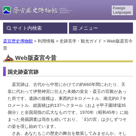
Foreign
Languages
サイト内検索
メニュー
斎宮歴史博物館
> 利用情報 > 史跡見学・観光ガイド > Web版斎宮今
昔
Web版斎宮今昔
国史跡斎宮跡
斎宮跡は、古代から中世にかけての約660年間にわたり、天
皇に代わって伊勢神宮に仕えた未婚の皇女・斎王の宮殿があっ
た所です。遺跡の規模は、東西約2キロメートル、南北約0.7キ
ロメートル、総面積は約137ヘクタール（およそ甲子園球場35
個分）と全国屈指の広大なものです。1970年（昭和45年）に始
まった発掘調査は現在も続いており、「幻の宮」は少しずつそ
の姿を現し始めています。
さあ、あなたもこの歴史の舞台を散策してみませんか。そし