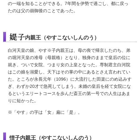
の一端を知ることができる。7年間を伊勢で過ごし、都に戻っ
たのは父の崩御後のことであった。
内親王（やすこないしんのう）
白河天皇の娘、やす※子内親王は、母の喪で帰京したのち、弟
の堀河天皇の准母（母親格）となり、独身のままで皇后の位に
就き、ついで女院、つまり女の上皇となった。専制君主白河院
はこの娘を溺愛し、天下はその掌の中にあるとさえ言われてい
た。ところが永長元年（1096）に大流行した田楽にのめ込みす
ぎ、わずか20才で急死してしまう。未婚の皇后を経て女院にな
るというエリートコースを歩んだ斎王の第一号での人生はあま
りに短かった。
※「やす」の字は「女」扁に「是」。
愷子内親王（やすこないしんのう）