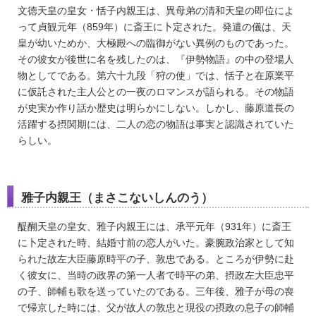
文徳天皇の皇女・恬子内親王は、異母弟の清和天皇の即位によ
って貞観元年（859年）に斎王に卜定された。発遣の儀は、天
皇が幼いためか、大極殿への臨御がない異例のものであった。
その彼女が後世に名を残したのは、『伊勢物語』の中の登場人
物としてである。第六十九段「狩の使」では、恬子と在原業平
に仮託された主人公との一夜のロマンスが語られる。その物語
が史実か作り話か歴史は明らかにしない。しかし、藤原道長の
活躍する摂関期には、二人の恋の物語は事実と認識されていた
らしい。
雅子内親王（まさこないしんのう）
醍醐天皇の皇女、雅子内親王には、承平元年（931年）に斎王
に卜定された時、結婚寸前の恋人がいた。豪腕政治家として知
られた故左大臣藤原時平の子、敦忠である。ところが伊勢に赴
く彼女に、当時の政界の第一人者で時平の弟、摂政左大臣忠平
の子、師輔も歌を送っていたのである。三年後、雅子が母の喪
で帰京した時には、父が故人の敦忠と現役の摂政の息子の師輔