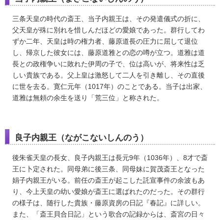
三条天皇の時代の斎王、当子内親王は、その発遣儀式の折に、
父天皇が殊に別れを惜しんだほどの愛娘であった。群行してわ
ずか二年、天皇は時の権力者、藤原道長の圧力に屈して退位
し、帰京した彼女には、藤原道雅との恋の噂が立つ。道雅は道
長との政権争いに敗れた伊周の子で、位は高いが、将来性は乏
しい貴族である。父上皇は激怒して二人を引き離し、その直後
に世を去る。寛仁元年（1017年）のことである。当子は出家、
道雅は無頼の余生を送り「荒三位」と称された。
良子内親王（ながこないしんのう）
後朱雀天皇の長女、良子内親王は長元9年（1036年）、8才で斎
王に卜定された。同母弟に後三条、同母妹に賀茂斎王となった
娟子内親王がいる。前任の斎王が起こした託宣事件の余波もあ
り、今上天皇の幼い愛娘が斎王に選ばれたのだった。その群行
の様子は、随行した貴族・藤原資房の日記『春記』に詳しい。
また、「斎王貝合日記」という歌合の記録からは、斎宮の日々