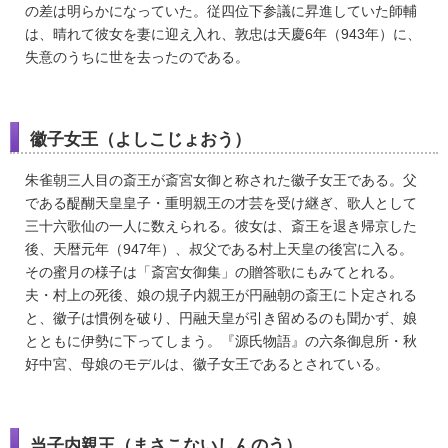
の差は明らかになっていた。従四位下参議に昇進していた師輔
は、晴れて彼女を妻に迎え入れ、敦忠は天慶6年（943年）に、
失意のうちに世を去ったのである。
徽子女王（よしこじょおう）
朱雀朝三人目の斎王が斎宮女御と称された徽子女王である。父
である醍醐天皇皇子・重明親王の才芸を受け継ぎ、歌人として
三十六歌仙の一人に数えられる。彼女は、斎王を退き帰京した
後、天暦元年（947年）、叔父である村上天皇の後宮に入る。
その蜜月の様子は「斎宮女御集」の贈答歌にもみてとれる。
夫・村上の死後、娘の規子内親王が円融朝の斎王に卜定される
と、徽子は慣例を破り、円融天皇が引き留めるのも聞かず、娘
とともに伊勢に下ってしまう。『源氏物語』の六条御息所・秋
好中宮、母娘のモデルは、徽子女王であるとされている。
当子内親王（まさこないしんのう）