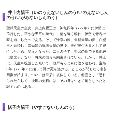
井上内親王（いのうえないしんのう/いのえないしん
のう/いがみないしんのう）
聖武天皇の皇女・井上内親王は、神亀四年（727年）に伊勢に
群行した。華やな天平の時代に、都を遠く離れ、伊勢で青春の
時を過ごしたのである。そして帰京の後、天智天皇の孫、白壁
王と結婚し、異母姉の称徳天皇の没後、夫が光仁天皇として即
位したため、皇后となった。二人の子で、聖武の孫である他戸
は皇太子となり、将来の国母も約束されていた。しかし、井上
は、天皇を呪詛した疑いで、他戸もろともに位を追われ、宝亀
6年（775年）に揃って謎の死を遂げる。ところが間もなく名誉
回復が始まり、ついには皇后に復位している。怨霊として恐れ
られたらしく、後世の史料には、その身は生きて竜となったと
記すものもある。
恬子内親王（やすこないしんのう）