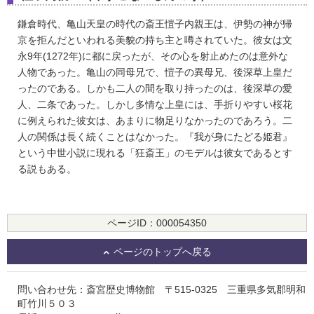
鎌倉時代、亀山天皇の時代の斎王愷子内親王は、伊勢の神が帰
京を拒んだといわれる美貌の持ち主と噂されていた。彼女は文
永9年(1272年)に都に戻ったが、その心を射止めたのは意外な
人物であった。亀山の同母兄で、愷子の異母兄、後深草上皇だ
ったのである。しかも二人の間を取り持ったのは、後深草の愛
人、二条であった。しかし多情な上皇には、手折りやすい桜花
に例えられた彼女は、あまりに物足りなかったのであろう。二
人の関係は長く続くことはなかった。『我が身にたどる姫君』
という中世小説に現れる「狂斎王」のモデルは彼女であるとす
る説もある。
ページID：000054350
ページのトップへ戻る
問い合わせ先：斎宮歴史博物館 〒515-0325 三重県多気郡明和
町竹川５０３