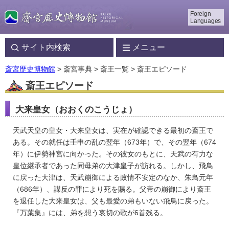
Foreign
Languages
サイト内検索
メニュー
斎宮歴史博物館
> 斎宮事典 > 斎王一覧 > 斎王エピソード
斎王エピソード
大来皇女（おおくのこうじょ）
天武天皇の皇女・大来皇女は、実在が確認できる最初の斎王で
ある。その就任は壬申の乱の翌年（673年）で、その翌年（674
年）に伊勢神宮に向かった。その彼女のもとに、天武の有力な
皇位継承者であった同母弟の大津皇子が訪れる。しかし、飛鳥
に戻った大津は、天武崩御による政情不安定のなか、朱鳥元年
（686年）、謀反の罪により死を賜る。父帝の崩御により斎王
を退任した大来皇女は、父も最愛の弟もいない飛鳥に戻った。
『万葉集』には、弟を想う哀切の歌が6首残る。