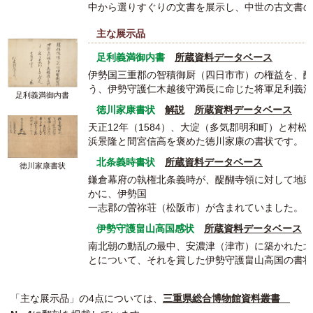
中から選りすぐりの文書を展示し、中世の古文書の
主な展示品
足利義満御内書
所蔵資料データベース
伊勢国三重郡の智積御厨（四日市市）の権益を、醍
う、伊勢守護仁木越後守満長に命じた将軍足利義満
足利義満御内書
徳川家康書状
解説
所蔵資料データベース
天正12年（1584）、大淀（多気郡明和町）と村
浜景隆と間宮信高を褒めた徳川家康の書状です。
北条義時書状
所蔵資料データベース
徳川家康書状
鎌倉幕府の執権北条義時が、醍醐寺領に対して地頭
かに、伊勢国
一志郡の曽祢荘（松阪市）が含まれていました。
伊勢守護畠山高国感状
所蔵資料データベース
南北朝の動乱の最中、安濃津（津市）に築かれた北
とについて、それを賞した伊勢守護畠山高国の書状
「主な展示品」の4点については、
三重県総合博物館資料叢書