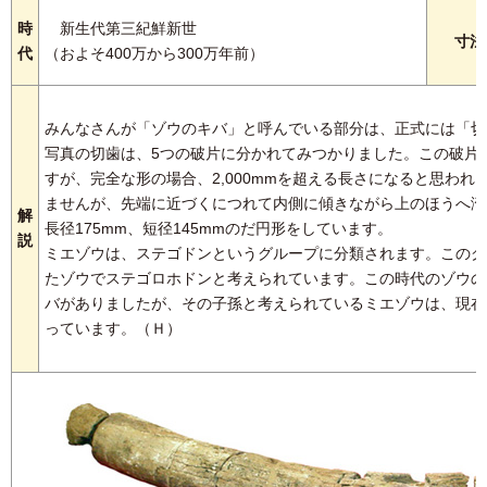
時
新生代第三紀鮮新世
寸法
代
（およそ400万から300万年前）
みんなさんが「ゾウのキバ」と呼んでいる部分は、正式には「切
写真の切歯は、5つの破片に分かれてみつかりました。この破片を接
すが、完全な形の場合、2,000mmを超える長さになると思わ
ませんが、先端に近づくにつれて内側に傾きながら上のほうへ湾
解
長径175mm、短径145mmのだ円形をしています。
説
ミエゾウは、ステゴドンというグループに分類されます。このグル
たゾウでステゴロホドンと考えられています。この時代のゾウの
バがありましたが、その子孫と考えられているミエゾウは、現在
っています。
（Ｈ）