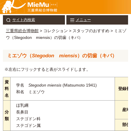
サイト内検索
メニュー
三重県総合博物館
> コレクション > スタッフのおすすめ > ミエゾ
ウ（Stegodon miensis）の切歯（キバ）
ミエゾウ（
Stegodon miensis
）の切歯（キバ）
※左右にフリックすると表がスライドします。
資
学名
Stegodon miensis
(Matsumoto 1941)
料
登録番
和名 ミエゾウ
名
ほ乳綱
産地
分
長鼻目
類
ステゴドン科
部位
ステゴドン属