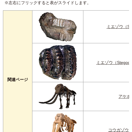
※左右にフリックすると表がスライドします。
ミエゾウ（Ste
ミエゾウ（Stegod
関連ページ
アケボ
コウガゾウ