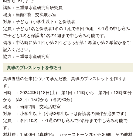
時から15時まで
講師：三重県水産研究所研究員
場所：当館2階 交流展示室
対象：子ども（小学生以下）と保護者
定員：子ども1名と保護者1名の１組で各回25組 ※1通の申し込み
で子ども1名と保護者1名の1組まで申し込み可能です。
備考：申込時に第１回か第２回どちらが第１希望か第２希望かをご
記入ください。
協力：三重県水産研究所
真珠のブレスレットを作ろう
真珠養殖の仕事について学んだ後、真珠のブレスレットを作りま
す。
日時 ：2024年5月18日(土) 第1回：11時から 第2回：13時30分
から 第3回：15時から（各約60分）
場所 ：当館2階 交流活動室
対象 ：小学生以上（小学3年生以下は保護者の同伴が必要です）
定員 ：各回10名 ※1通の申し込みで2名様まで申し込み可能で
す。
材料費：1,500円（真珠1個、カラーストーン20から30個、その他材