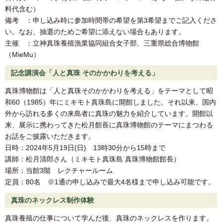
料代含む）
備考 ：申し込み時に参加時間帯の希望を第3希望までご記入くださ
い。なお、抽選のためご希望に添えない場合もあります。
主催 ：立神真珠養殖漁業協同組合女子部、三重県総合博物館
（MieMu）
記念講演会「人と真珠 そのかかわりを考える」
真珠博物館は「人と真珠そのかかわりを考える」をテーマとして昭
和60（1985）年にミキモト真珠島に開館しました。それ以来、国内
外から訪れる多くの来島者に真珠の魅力を紹介しています。開館以
来、展示に携わってきた松月館長に真珠博物館のテーマにまつわる
お話をご披露いただきます。
日時：2024年5月19日(日) 13時30分から15時まで
講師：松月清郎さん（ミキモト真珠島 真珠博物館館長）
場所：当館3階 レクチャールーム
定員：80名 ※1通の申し込みで最大4名様まで申し込み可能です。
真珠のネックレス制作体験
真珠養殖の仕事について学んだ後、真珠のネックレスを作ります。