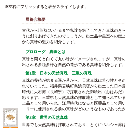
※左右にフリックすると表がスライドします。
展覧会概要
古代から現代にいたるまで私達を魅了してきた真珠のきら
うに創りあげてきたのでしょうか。出土品や皇室への献上
から真珠の魅力を紹介します。
プロローグ 真珠とは
真珠と聞くと白くて丸い珠がイメージされますが、真珠の
出される多種多様な自然の造形である真珠を紹介します。
第1章 日本の天然真珠 三重の真珠
真珠の養殖が始まる遥か昔から、天然真珠は希少性とその
れていました。福井県若狭町鳥浜貝塚から出土した日本最
時代に大村湾（長崎県）で採取された御喰出（おはみだ）
彩ります。三重県も天然真珠の採取地として知られていま
上品として用いられ、江戸時代になると医薬品として用い
エリーに使用される前の真珠がどのようなものであったか
第2章 世界の天然真珠
世界でも天然真珠は採取されており、とくにペルシャ湾は