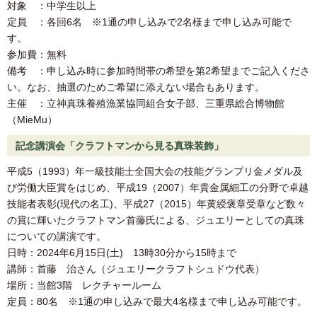
対象 ：中学生以上
定員 ：各回6名 ※1通の申し込みで2名様まで申し込み可能で
す。
参加費：無料
備考 ：申し込み時に参加時間帯の希望を第2希望までご記入くださ
い。なお、抽選のためご希望に添えない場合もあります。
主催 ：立神真珠養殖漁業協同組合女子部、三重県総合博物館
（MieMu）
記念講演会「クラフトマンから見る真珠装飾」
平成5（1993）年一級技能士全国大会の技能グランプリ金メダル及
び労働大臣賞をはじめ、平成19（2007）年貴金属細工の分野で卓越
技能者表彰(現代の名工)、平成27（2015）年黄綬褒章受章など数々
の賞に輝いたクラフトマン首藤氏による、ジュエリーとしての真珠
についての講演です。
日時：2024年6月15日(土) 13時30分から15時まで
講師：首藤 治さん（ジュエリークラフトシュドウ代表）
場所：当館3階 レクチャールーム
定員：80名 ※1通の申し込みで最大4名様まで申し込み可能です。