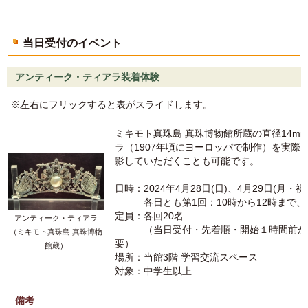
当日受付のイベント
アンティーク・ティアラ装着体験
※左右にフリックすると表がスライドします。
ミキモト真珠島 真珠博物館所蔵の直径14m
ラ（1907年頃にヨーロッパで制作）を実際
影していただくことも可能です。
日時：2024年4月28日(日)、4月29日(月・祝
各日とも第1回：10時から12時まで、第
定員：各回20名
アンティーク・ティアラ
（当日受付・先着順・開始１時間前から
（ミキモト真珠島 真珠博物
要）
館蔵）
場所：当館3階 学習交流スペース
対象：中学生以上
備考