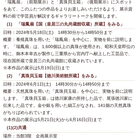
「瑞鳳扇」（前期展示）と「真珠貝玉箱」（後期展示）にスポット
をあて、このふたつの作品をよりお楽しみいただけるよう、展示資
料の前で学芸員が解説するギャラリートークを開催します。
(1) 「瑞鳳扇【国（皇居三の丸尚蔵館収蔵）所蔵】をみる」
日時：2024年5月18日(土) 14時30分から14時50分まで
概要：養殖真珠を用いた「瑞鳳扇」を中心に、実物を前に説明しま
す。「瑞鳳扇」は、1,600個以上の真珠が使用され、昭和天皇即位の
時に、御木本幸吉が製作し三重県から宮内庁へ献上した工芸品で、
現在国所蔵で皇居三の丸尚蔵館に収蔵されています。
※本作品の展示は5月19日(日)まで
(2) 「真珠貝玉箱【徳川美術館所蔵】をみる」
日時：2024年6月1日(土) 14時30分から14時50分まで
概要：天然真珠を用いた「真珠貝玉箱」を中心に、実物を前に説明
します。「真珠貝玉箱」は徳川家康の所持した品で、尾張徳川家に
伝来した品です。金や銀を用いた細工がなされ、141個の天然真珠
がちりばめられています。
※本作品の展示は5月21日(火)から6月16日(日)まで
(1)(2)共通
場所：当館3階 企画展示室