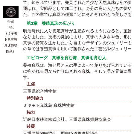
て、知られています。発見された希少な天然真珠はその美
運ばれ、宝飾品として加工され、身分の高い人たちの髪や
た。この章では真珠の種類ごとにそれぞれのもつ美しさを
帯留
第3章 養殖真珠の広がり
「桜」
明治時代に入り養殖真珠が生産されるようになると、宝飾
（ミキモ
なりました。技術の発展により、真珠の大きさや色、形に
ト真珠島
真珠の特質を生かしたより自由なデザインのジュエリーも
真珠博物
の章では養殖真珠を用いて製作された工芸品やジュエリー
館蔵）
エピローグ 真珠を育む海、真珠を育む人
養殖真珠は、海と貝と人の手によって創りあげられている
に抱かれる貝から作り出される真珠、そして貝が元気に育
す。
主催
三重県総合博物館
特別協力
ミキモト真珠島 真珠博物館
協力
近畿日本鉄道株式会社、三重県真珠振興協議会
後援
三重県博物館協会、歴史街道推進協議会