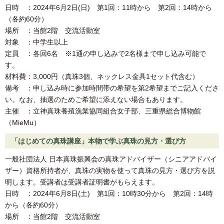
日時 ：2024年6月2日(日) 第1回：11時から 第2回：14時から
（各約60分）
場所 ：当館2階 交流活動室
対象 ：中学生以上
定員 ：各回6名 ※1通の申し込みで2名様まで申し込み可能で
す。
材料費：3,000円（真珠3個、ネックレス金具1セット代含む）
備考 ：申し込み時に参加時間帯の希望を第2希望までご記入くださ
い。なお、抽選のためご希望に添えない場合もあります。
主催 ：立神真珠養殖漁業協同組合女子部、三重県総合博物館
（MieMu）
「はじめての真珠講座」本物で学ぶ真珠の見方・選び方
一般社団法人 日本真珠振興会の真珠アドバイザー（シニアアドバイ
ザー）資格所持者が、真珠の実物を使って真珠の見方・選び方を説
明します。受講者は受講者証明書がもらえます。
日時 ：2024年6月8日(土) 第1回：10時30分から 第2回：14時
から（各約60分）
場所 ：当館2階 交流活動室