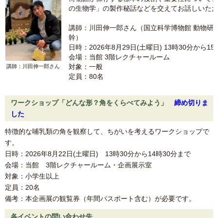
の生物学」の製作秘話などを交えてお話しいた
講師：川田伸一郎さん（国立科学博物館 動物研究
幹）
日時：2026年8月29日(土曜日) 13時30分から1
会場：当館 3階レクチャールーム
対象：一般
講師：川田伸一郎さん
定員：80名
ワークショップ「どんな形？角をくらべてみよう」
締め切りま
した
特徴的な哺乳類の角を観察して、ちがいを考えるワークショップで
す。
日時：2026年8月22日(土曜日) 13時30分から14時30分まで
会場：当館 3階レクチャールーム・企画展示室
対象：小学生以上
定員：20名
備考：本企画展の観覧券（年間パスポート含む）が必要です。
各イベントの問い合わせ先