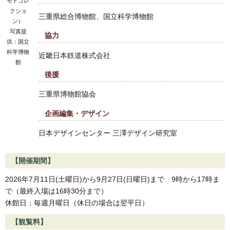
モトコレ
クショ
三重県総合博物館、国立科学博物館
ン）
写真提
協力
供：国立
科学博物
近畿日本鉄道株式会社
館
後援
三重県博物館協会
企画編集・デザイン
日本デザインセンター 三澤デザイン研究室
【開催期間】
2026年7月11日(土曜日)から9月27日(日曜日)まで 9時から17時ま
で（最終入場は16時30分まで）
休館日：毎週月曜日（休日の場合は翌平日）
【観覧料】