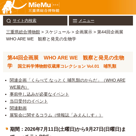
サイト内検索
メニュー
三重県総合博物館
> スケジュール > 企画展示 > 第44回企画展
WHO ARE WE 観察と発見の生物学
第44回企画展
WHO ARE WE
観察と発見の生物
学
国立科学博物館収蔵庫コレクション Vol.01 哺乳類
関連企画「くらべて なっとく 哺乳類のからだ」（WHO ARE
WE展内）
事前申し込みが必要なイベント
当日受付のイベント
関連動画
展覧会に関するコラム（情報誌「みえんしす」）
期間：2026年7月11日(土曜日)から9月27日(日曜日)ま