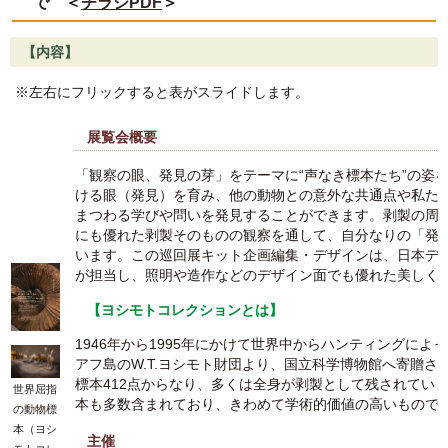
で ＜
チラシPDF
＞
【内容】
※左右にフリックすると表がスライドします。
展覧会概要
「観察の眼、発見の芽」をテーマに“声なき標本たち”の姿
ける眼（発見）を育み、他の動物との意外な共通点や私た
まつわる学びや問いを発見することができます。剥製の周
にも優れた剥製そのものの観察を通して、自分なりの「発
います。この巡回展キット企画編集・デザインは、日本デ
が担当し、照明や造作などのデザイン面でも優れた美しく
【ヨシモトコレクションとは】
1946年から1995年にかけて世界中からハンティングに
アフ島のW.T.ヨシモト財団より、国立科学博物館へ寄贈
標本412点からなり、多くは全身が剥製として残されてい
世界屈指
本も多数含まれており、きわめて学術的価値の高いもので
の動物標
本（ヨシ
主催