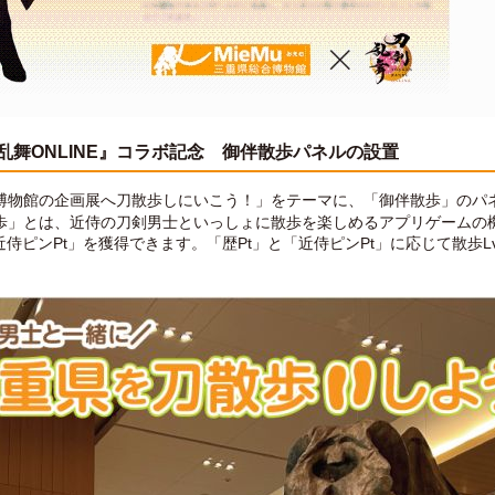
剣乱舞ONLINE』コラボ記念 御伴散歩パネルの設置
博物館の企画展へ刀散歩しにいこう！」をテーマに、「御伴散歩」のパ
歩」とは、近侍の刀剣男士といっしょに散歩を楽しめるアプリゲームの
近侍ピンPt」を獲得できます。「歴Pt」と「近侍ピンPt」に応じて散歩