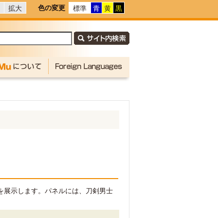
色の変更
拡大
標準
青
黄
黒
ルを展示します。パネルには、刀剣男士