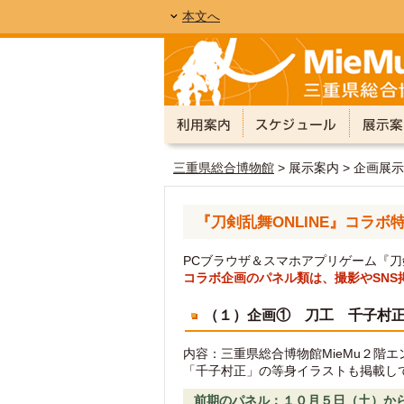
本文へ
三重県総合博物館
> 展示案内 > 企画展
『刀剣乱舞ONLINE』コラボ
PCブラウザ＆スマホアプリゲーム『刀
コラボ企画のパネル類は、撮影やSNS
（１）企画① 刀工 千子村
内容：三重県総合博物館MieMu２階
「千子村正」の等身イラストも掲載し
前期のパネル：１０月５日（土）か