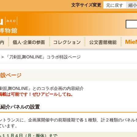
文字サイズ変更
元に戻す
縮小
示 > 『刀剣乱舞ONLINE』コラボ特設ページ
特設ページ
剣乱舞ONLINE』とのコラボ企画の内容紹介
掲載は可能です！ぜひアピールしてね。
正紹介パネルの設置
エントランスに、企画展開催中の前期後期で各１種類、計２種類のパネ
ています。
ら１１月４日（月・振休）まで