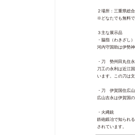
２場所：三重県総合
※どなたでも無料で
３主な展示品
・脇指（わきざし）
河内守国助は伊勢神
・刀 勢州田丸住永
刀工の永利は近江国
います。この刀は文
・刀 伊賀国住広山
広山吉永は伊賀国の
・火縄銃
鉄砲鍛冶で知られる
されています。