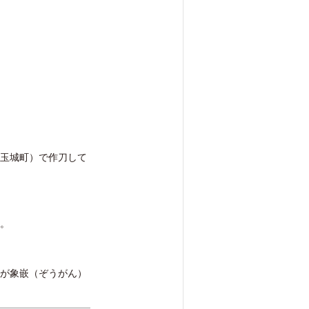
）
玉城町）で作刀して
。
が象嵌（ぞうがん）