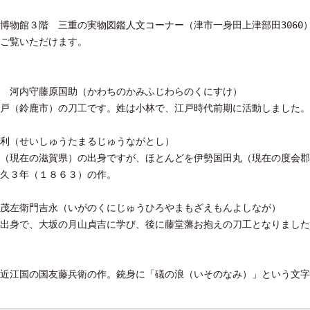
博物館３階 三重の実物図鑑人文コーナー（津市一身田上津部田3060
ご覧いただけます。
 河内守藤原国助（かわちのかみふじわらのくにすけ）
戸（鈴鹿市）の刀工です。姓は小林で、江戸時代前期に活動しました。
利（せいしゅうたまるじゅうながとし）
（現在の滋賀県）の出身ですが、ほとんどを伊勢国田丸（現在の度会郡
久３年（１８６３）の作。
茂左衛門吉永（いがのくにじゅうひろやまもざえもんよしなが）
出身で、大坂の月山貞吉に学び、後に藤堂藩お抱えの刀工となりました
近江国の国友藤兵衛の作。銃身に「礒の浪（いそのなみ）」という文字