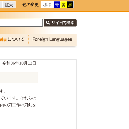
色の変更
拡大
標準
青
黄
黒
令和06年10月12日
す。
ています。それらの
内の刀工作の刀剣を