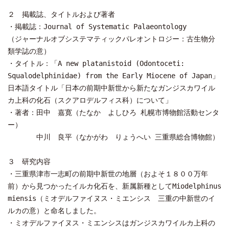
２ 掲載誌、タイトルおよび著者
・掲載誌：Journal of Systematic Palaeontology
（ジャーナルオブシステマティックパレオントロジー：古生物分
類学誌の意）
・タイトル：「A new platanistoid (Odontoceti:
Squalodelphinidae) from the Early Miocene of Japan」
日本語タイトル「日本の前期中新世から新たなガンジスカワイル
カ上科の化石（スクアロデルフィス科）について」
・著者：田中 嘉寛（たなか よしひろ 札幌市博物館活動センタ
ー）
中川 良平（なかがわ りょうへい 三重県総合博物館）
３ 研究内容
・三重県津市一志町の前期中新世の地層（およそ１８００万年
前）から見つかったイルカ化石を、新属新種としてMiodelphinus
miensis（ミオデルファイヌス・ミエンシス 三重の中新世のイ
ルカの意）と命名しました。
・ミオデルファイヌス・ミエンシスはガンジスカワイルカ上科の