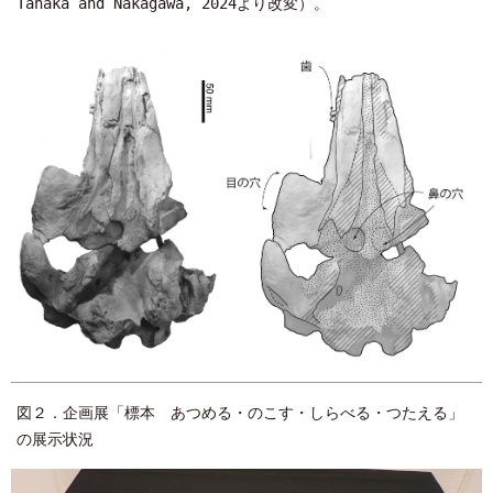
Tanaka and Nakagawa, 2024より改変）。
図２．企画展「標本 あつめる・のこす・しらべる・つたえる」
の展示状況