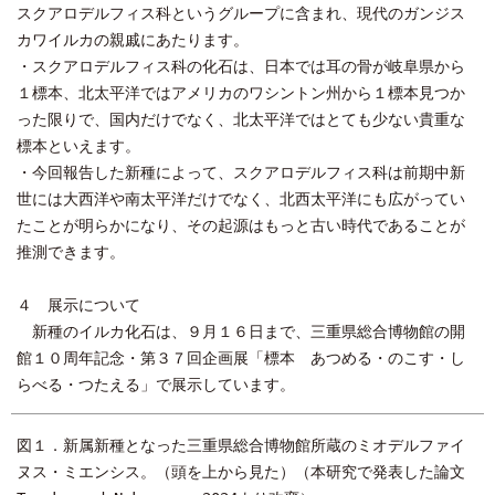
スクアロデルフィス科というグループに含まれ、現代のガンジス
カワイルカの親戚にあたります。
・スクアロデルフィス科の化石は、日本では耳の骨が岐阜県から
１標本、北太平洋ではアメリカのワシントン州から１標本見つか
った限りで、国内だけでなく、北太平洋ではとても少ない貴重な
標本といえます。
・今回報告した新種によって、スクアロデルフィス科は前期中新
世には大西洋や南太平洋だけでなく、北西太平洋にも広がってい
たことが明らかになり、その起源はもっと古い時代であることが
推測できます。
４ 展示について
新種のイルカ化石は、９月１６日まで、三重県総合博物館の開
館１０周年記念・第３７回企画展「標本 あつめる・のこす・し
らべる・つたえる」で展示しています。
図１．新属新種となった三重県総合博物館所蔵のミオデルファイ
ヌス・ミエンシス。（頭を上から見た）（本研究で発表した論文