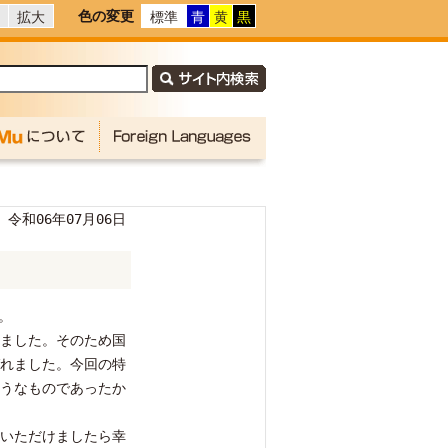
色の変更
拡大
標準
青
黄
黒
令和06年07月06日
。
ました。そのため国
れました。今回の特
うなものであったか
いただけましたら幸