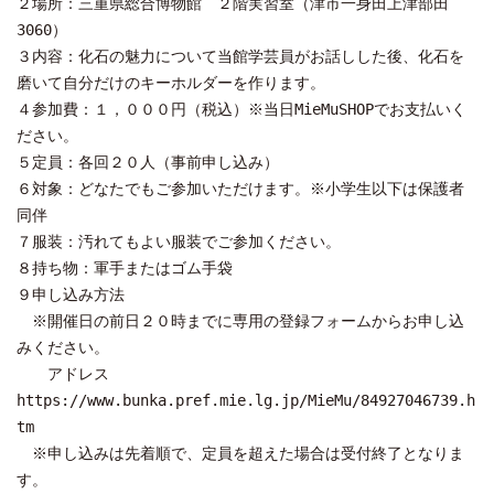
２場所：三重県総合博物館 ２階実習室（津市一身田上津部田
3060）
３内容：化石の魅力について当館学芸員がお話しした後、化石を
磨いて自分だけのキーホルダーを作ります。
４参加費：１，０００円（税込）※当日MieMuSHOPでお支払いく
ださい。
５定員：各回２０人（事前申し込み）
６対象：どなたでもご参加いただけます。※小学生以下は保護者
同伴
７服装：汚れてもよい服装でご参加ください。
８持ち物：軍手またはゴム手袋
９申し込み方法
※開催日の前日２０時までに専用の登録フォームからお申し込
みください。
アドレス
https://www.bunka.pref.mie.lg.jp/MieMu/84927046739.h
tm
※申し込みは先着順で、定員を超えた場合は受付終了となりま
す。