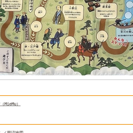
MieMu）
館
／
周辺地図