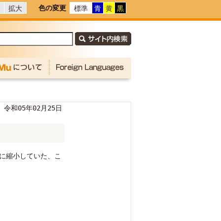
色の変更
拡大
標準
青
黄
黒
令和05年02月25日
めに縮小していた、こ