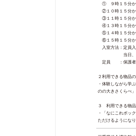
① ９時１５分か
②１０時１５分か
③１１時１５分か
④１３時１５分か
⑤１４時１５分か
⑥１５時１５分か
入室方法：定員入
当日、希望する
定員 ：保護者1
２利用できる物品の
・体験しながら学ぶ
のの大きさくらべ」
３ 利用できる物品
・「なにこれボック
ただけるようになり