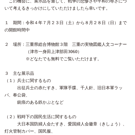
この機会に、展示品を通して、戦争の悲惨さや平和の尊さにつ
いて考えるきっかけにしていただけましたら幸いです。
１ 期間：令和４年７月２３日（土）から８月２８日（日）まで
の開館時間中
２ 場所：三重県総合博物館３階 三重の実物図鑑人文コーナー
（津市一身田上津部田3060）
※どなたでも無料でご覧いただけます。
３ 主な展示品
（１）兵士に関するもの
出征兵士の赤たすき、軍隊手牒、千人針、旧日本軍ラッ
パ、奉公袋、
銃痕のある鉄かぶとなど
（２）戦時下の国民生活に関するもの
大日本国防婦人会たすき、愛国婦人会徽章（きしょう）、
灯火管制カバー、国民服、