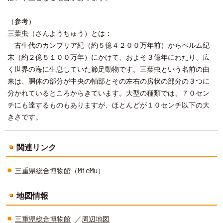
（参考）
三葉虫（さんようちゅう）とは：
古生代のカンブリア紀（約５億４２００万年前）からペルム紀
末（約２億５１００万年）にかけて、およそ３億年にわたり、広
く世界の海に生息していた節足動物です。三葉虫という名前の由
来は、胴体の部分が中央の軸部とその左右の房状の部分の３つに
分かれているところからきています。大型の種類では、７０セン
チにも達するものもありますが、ほとんどが１０センチ以下の大
きさです。
関連リンク
三重県総合博物館（MieMu）
地図情報
三重県総合博物館
／
周辺地図