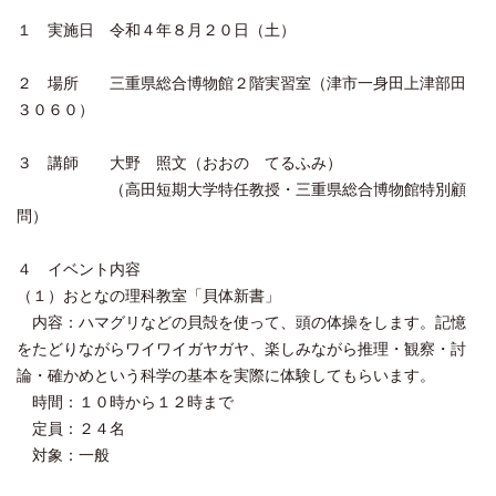
１ 実施日 令和４年８月２０日（土）
２ 場所 三重県総合博物館２階実習室（津市一身田上津部田
３０６０）
３ 講師 大野 照文（おおの てるふみ）
（高田短期大学特任教授・三重県総合博物館特別顧
問）
４ イベント内容
（１）おとなの理科教室「貝体新書」
内容：ハマグリなどの貝殻を使って、頭の体操をします。記憶
をたどりながらワイワイガヤガヤ、楽しみながら推理・観察・討
論・確かめという科学の基本を実際に体験してもらいます。
時間：１０時から１２時まで
定員：２４名
対象：一般