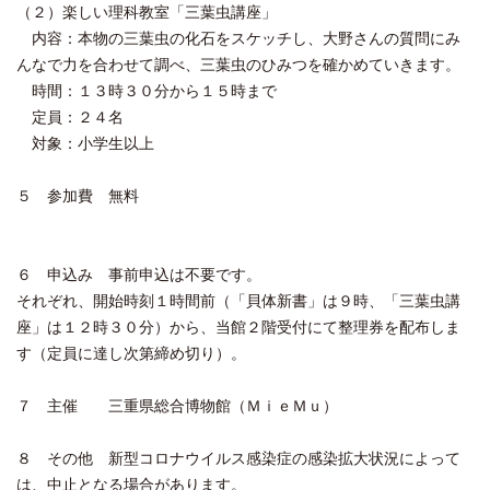
（２）楽しい理科教室「三葉虫講座」
内容：本物の三葉虫の化石をスケッチし、大野さんの質問にみ
んなで力を合わせて調べ、三葉虫のひみつを確かめていきます。
時間：１３時３０分から１５時まで
定員：２４名
対象：小学生以上
５ 参加費 無料
６ 申込み 事前申込は不要です。
それぞれ、開始時刻１時間前（「貝体新書」は９時、「三葉虫講
座」は１２時３０分）から、当館２階受付にて整理券を配布しま
す（定員に達し次第締め切り）。
７ 主催 三重県総合博物館（ＭｉｅＭｕ）
８ その他 新型コロナウイルス感染症の感染拡大状況によって
は、中止となる場合があります。