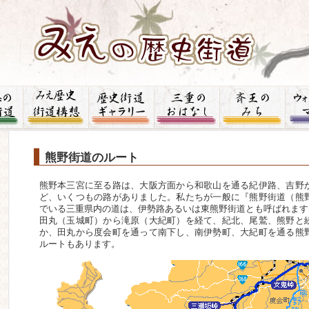
熊野街道のルート
熊野本三宮に至る路は、大阪方面から和歌山を通る紀伊路、吉野
ど、いくつもの路がありました。私たちが一般に『熊野街道（熊
でいる三重県内の道は、伊勢路あるいは東熊野街道とも呼ばれます
田丸（玉城町）から滝原（大紀町）を経て、紀北、尾鷲、熊野と
か、田丸から度会町を通って南下し、南伊勢町、大紀町を通る熊
ルートもあります。