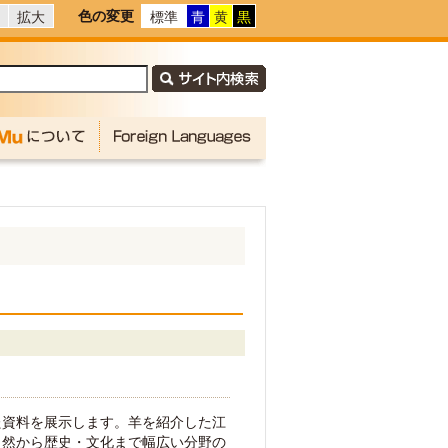
色の変更
拡大
標準
青
黄
黒
た資料を展示します。羊を紹介した江
自然から歴史・文化まで幅広い分野の