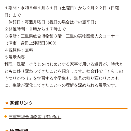
１期間：令和８年１月３１日（土曜日）から２月２２日（日曜
日）まで
休館日：毎週月曜日（祝日の場合はその翌平日）
２開催時間：９時から１７時まで
３場所：三重県総合博物館３階 三重の実物図鑑人文コーナー
（津市一身田上津部田3060）
４観覧料：無料
５展示内容
料理・洗濯・そうじをはじめとする家事で用いる道具が、時代と
ともに移り変わってきたことを紹介します。社会科で「くらしの
うつりかわり」を学習する小学生も、道具の移り変わりととも
に、生活が変化してきたことへの理解を深められる展示です。
関連リンク
三重県総合博物館（MIeMu）