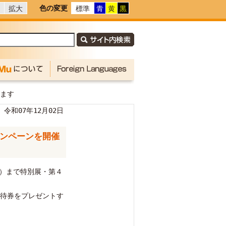
色の変更
拡大
標準
青
黄
黒
します
令和07年12月02日
ャンペーンを開催
日）まで特別展・第４
待券をプレゼントす