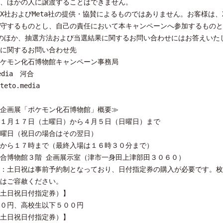
、ほかの人に譲渡することはできません。
X社およびMeta社の提供・協賛によるものではありません。お客様は、X
守するものとし、自己の責任において本キャンペーンへ参加するものと
のほか、抽選方法および当選結果に関するお問い合わせにはお答えいた
に関するお問い合わせ先
ケモン化石博物館キャンペーン事務局
edia 河合
teto.media
企画展「ポケモン化石博物館」概要≫
１月１７日（土曜日）から４月５日（日曜日）まで
曜日（祝日の場合はその翌日）
から１７時まで（最終入場は１６時３０分まで）
合博物館３階 企画展示室（津市一身田上津部田３０６０）
：土日祝は事前予約制となっており、日付指定券の購入が必要です。枚
はご容赦ください。
土日祝日付指定券）】
０円、高校生以下５００円
土日祝日付指定券）】