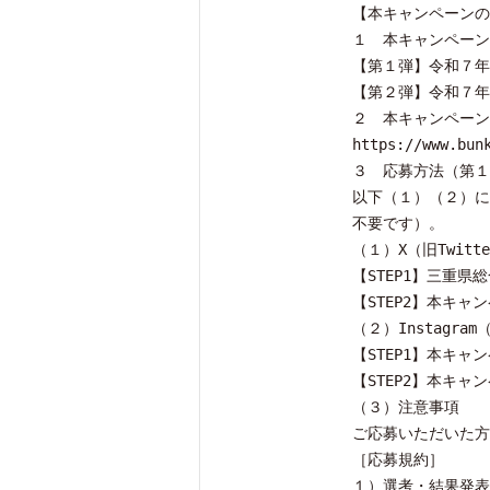
【本キャンペーンの
１ 本キャンペーン
【第１弾】令和７年
【第２弾】令和７年
２ 本キャンペー
https://www.bun
３ 応募方法（第１
以下（１）（２）に
不要です）。
（１）X（旧Twitt
【STEP1】三重県総
【STEP2】本キ
（２）Instagram
【STEP1】本キ
【STEP2】本キ
（３）注意事項
ご応募いただいた方
［応募規約］
１）選考・結果発表