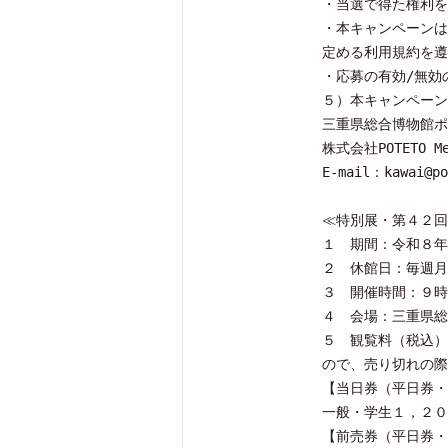
・当選で得た権利を
・本キャンペーンは
定める利用規約を遵
・応募の有効/無効
５）本キャンペーン
三重県総合博物館ポ
株式会社POTETO M
E-mail：kawai@po
≪特別展・第４２回
１ 期間：令和８年
２ 休館日：毎週月
３ 開催時間：９時
４ 会場：三重県総
５ 観覧料（税込）
ので、売り切れの際
【当日券（平日券・
一般・学生１，２０
【前売券（平日券・