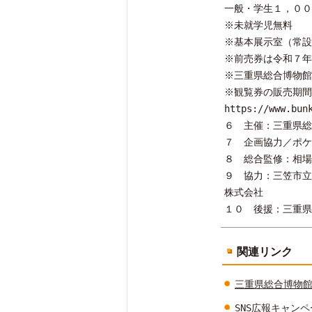
一般・学生１，００
※未就学児無料
※基本展示室（常設
※前売券は令和７年
※三重県総合博物館
※観覧券の販売期間
https://www.bun
６ 主催：三重県総
７ 企画協力／ポケ
８ 総合監修：相場
９ 協力：三笠市立
株式会社
１０ 後援：三重県
関連リンク
三重県総合博物館（
SNS広報キャン