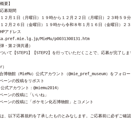
概要】
応募期間
１２月１日（月曜日）１９時から１２月２２日（月曜日）２３時５９分
１２月２６日（金曜日）１９時から令和８年１月１６日（金曜日）２３
ンHPアドレス
ka.pref.mie.lg.jp/MieMu/p0031300131.htm
弾・第２弾共通）
ついて【STEP1】【STEP2】を行っていただくことで、応募が完了し
er）
合博物館（MieMu）公式アカウント（@mie_pref_museum）をフォロー
ャンペーンの投稿をリポスト
（公式アカウント：@miemu2014）
ャンペーンの投稿に「いいね」
ャンペーンの投稿に「ポケモン化石博物館」とコメント
は、以下応募規約を了承したものとみなします。ご応募前に必ずご確認