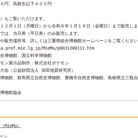
０円、高校生以下４００円
）もご覧いただけます。
１２月１日（月曜日）から令和８年１月１６日（金曜日）まで販売しま
では、当日券（平日券）のみ販売します。
や販売場所等、詳しくは三重県総合博物館ホームページをご覧ください
ka.pref.mie.lg.jp/MieMu/p0031300111.htm
合博物館、国立科学博物館
モン展示品制作：株式会社ポケモン
大佑（公益財団法人 深田地質研究所）
博物館、群馬県立自然史博物館、豊橋市自然史博物館、島根県立三瓶自
博物館協会
MieMu）
ペーン