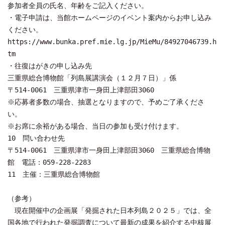
参加者全員の氏名、年齢をご記入ください。
・電子申請は、当館ホームページのイベント案内からお申し込み
ください。
https://www.bunka.pref.mie.lg.jp/MieMu/84927046739.h
tm
・往復はがきの申し込み先
三重県総合博物館「列島展講演会（１２月７日）」係
〒514-0061 三重県津市一身田上津部田3060
※応募者多数の場合、抽選となりますので、予めご了承くださ
い。
※お席に余裕がある場合、当日の参加も受け付けます。
10 問い合わせ先
〒514-0061 三重県津市一身田上津部田3060 三重県総合博物
館 電話：059-228-2283
11 主催：三重県総合博物館
（参考）
現在開催中の企画展「発掘された日本列島２０２５」では、全
国各地で行われた発掘調査について最新の成果を紹介する中核展