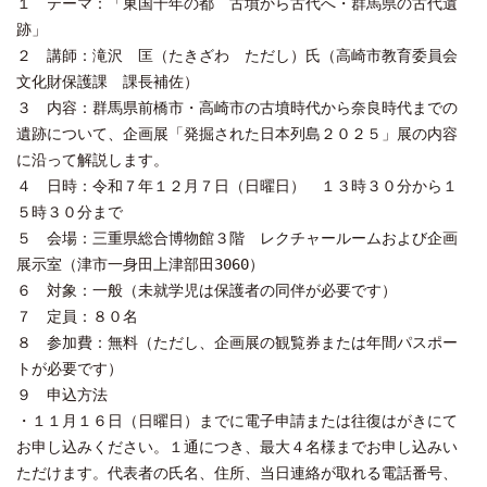
１ テーマ：「東国千年の都 古墳から古代へ・群馬県の古代遺
跡」
２ 講師：滝沢 匡（たきざわ ただし）氏（高崎市教育委員会
文化財保護課 課長補佐）
３ 内容：群馬県前橋市・高崎市の古墳時代から奈良時代までの
遺跡について、企画展「発掘された日本列島２０２５」展の内容
に沿って解説します。
４ 日時：令和７年１２月７日（日曜日） １３時３０分から１
５時３０分まで
５ 会場：三重県総合博物館３階 レクチャールームおよび企画
展示室（津市一身田上津部田3060）
６ 対象：一般（未就学児は保護者の同伴が必要です）
７ 定員：８０名
８ 参加費：無料（ただし、企画展の観覧券または年間パスポー
トが必要です）
９ 申込方法
・１１月１６日（日曜日）までに電子申請または往復はがきにて
お申し込みください。１通につき、最大４名様までお申し込みい
ただけます。代表者の氏名、住所、当日連絡が取れる電話番号、