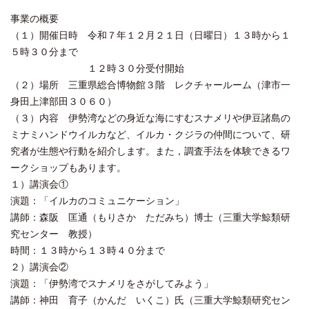
事業の概要
（１）開催日時 令和７年１２月２１日（日曜日）１３時から１
５時３０分まで
１２時３０分受付開始
（２）場所 三重県総合博物館３階 レクチャールーム（津市一
身田上津部田３０６０）
（３）内容 伊勢湾などの身近な海にすむスナメリや伊豆諸島の
ミナミハンドウイルカなど、イルカ・クジラの仲間について、研
究者が生態や行動を紹介します。また，調査手法を体験できるワ
ークショップもあります。
１）講演会①
演題：「イルカのコミュニケーション」
講師：森阪 匡通（もりさか ただみち）博士（三重大学鯨類研
究センター 教授）
時間：１３時から１３時４０分まで
２）講演会②
演題：「伊勢湾でスナメリをさがしてみよう」
講師：神田 育子（かんだ いくこ）氏（三重大学鯨類研究セン