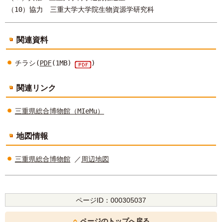
（10）協力 三重大学大学院生物資源学研究科
関連資料
チラシ(
PDF
(1MB)
)
関連リンク
三重県総合博物館（MIeMu）
地図情報
三重県総合博物館
／
周辺地図
ページID：
000305037
ページのトップへ戻る