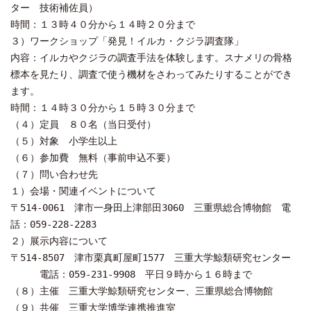
ター 技術補佐員）
時間：１３時４０分から１４時２０分まで
３）ワークショップ「発見！イルカ・クジラ調査隊」
内容：イルカやクジラの調査手法を体験します。スナメリの骨格
標本を見たり、調査で使う機材をさわってみたりすることができ
ます。
時間：１４時３０分から１５時３０分まで
（４）定員 ８０名（当日受付）
（５）対象 小学生以上
（６）参加費 無料（事前申込不要）
（７）問い合わせ先
１）会場・関連イベントについて
〒514-0061 津市一身田上津部田3060 三重県総合博物館 電
話：059-228-2283
２）展示内容について
〒514-8507 津市栗真町屋町1577 三重大学鯨類研究センター
電話：059-231-9908 平日９時から１６時まで
（８）主催 三重大学鯨類研究センター、三重県総合博物館
（９）共催 三重大学博学連携推進室