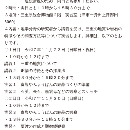
連続講座のため、両日とも参加ください。
２時間：両日とも１０時から１５時３０分まで
３場所：三重県総合博物館２階 実習室（津市一身田上津部田
3060）
４内容：地学分野の研究者から講義を受け、三重の地質や岩石の
特徴やその調査方法等について実習します。詳細は、以下のとお
りです。
〇１日目 令和７年１１月２３日（日曜日・祝日）
・１０時から１２時まで
講義１ 三重の地質について
講義２ 鉱物の特徴とその採集法
・１３時３０分から１５時３０分まで
実習１ 食塩やみょうばんの結晶づくりの準備
実習２ 石英、長石、黒雲母などの観察とスケッチ
〇２日目 令和７年１１月３０日（日曜日）
・１０時から１２時まで
実習３ 食塩やみょうばんの結晶の観察
・１３時３０分から１５時３０分まで
実習４ 薄片の作成と顕微鏡観察