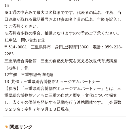
tm
※１通の申込みで最大２名様までです。代表者の氏名、住所、当
日連絡が取れる電話番号および参加者全員の氏名、年齢を記入し
てご応募ください。
※応募者多数の場合、抽選となりますので予めご了承ください。
11申込・問い合わせ先
〒514-0061 三重県津市一身田上津部田3060 電話：059-228-
2283
三重県総合博物館「三重の自然史研究を支える次世代育成講座
（地学）」係
12主催：三重県総合博物館
13 共催：三重県総合博物館ミュージアムパートナー
【参考】「三重県総合博物館ミュージアムパートナー」とは、三
重県総合博物館とともに三重の自然と歴史・文化について探究
し、広くその価値を発信する活動を行う連携団体です。（会員数
３２３名：令和７年９月１３日現在）
関連リンク