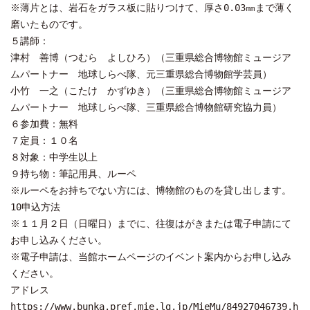
※薄片とは、岩石をガラス板に貼りつけて、厚さ0.03㎜まで薄く
磨いたものです。
５講師：
津村 善博（つむら よしひろ）（三重県総合博物館ミュージア
ムパートナー 地球しらべ隊、元三重県総合博物館学芸員）
小竹 一之（こたけ かずゆき）（三重県総合博物館ミュージア
ムパートナー 地球しらべ隊、三重県総合博物館研究協力員）
６参加費：無料
７定員：１０名
８対象：中学生以上
９持ち物：筆記用具、ルーペ
※ルーペをお持ちでない方には、博物館のものを貸し出します。
10申込方法
※１１月２日（日曜日）までに、往復はがきまたは電子申請にて
お申し込みください。
※電子申請は、当館ホームページのイベント案内からお申し込み
ください。
アドレス
https://www.bunka.pref.mie.lg.jp/MieMu/84927046739.h