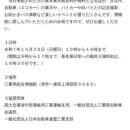
当日来館された方の基本展示観覧料が無料となるほか、次世代
自動車（エコカー）の展示や、パトカーや白バイとの記念撮影、
お絵かきバス体験など楽しいイベントが盛りだくさんです。博物
館に親しんでいただくための企画ですので、ぜひお越しくださ
い。
１日時
令和７年１０月２６日（日曜日）１０時から１６時まで
（開館は９時から１７時まで、基本展示室への最終入場時刻は、
１６時３０分です。）
２場所
三重県総合博物館（津市一身田上津部田３０６０）
３協賛団体
国土交通省中部運輸局三重運輸支局、一般社団法人三重県自動車
会議所、
一般社団法人日本自動車連盟三重支部