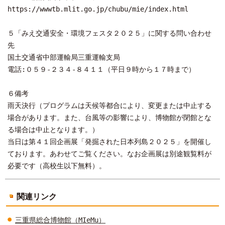
https://wwwtb.mlit.go.jp/chubu/mie/index.html
５「みえ交通安全・環境フェスタ２０２５」に関する問い合わせ
先
国土交通省中部運輸局三重運輸支局
電話:０５９-２３４-８４１１（平日９時から１７時まで）
６備考
雨天決行（プログラムは天候等都合により、変更または中止する
場合があります。また、台風等の影響により、博物館が閉館とな
る場合は中止となります。）
当日は第４１回企画展「発掘された日本列島２０２５」を開催し
ております。あわせてご覧ください。なお企画展は別途観覧料が
必要です（高校生以下無料）。
関連リンク
三重県総合博物館（MIeMu）