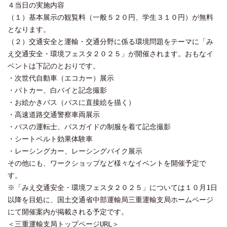
４当日の実施内容
（１）基本展示の観覧料（一般５２０円、学生３１０円）が無料
となります。
（２）交通安全と運輸・交通分野に係る環境問題をテーマに「み
え交通安全・環境フェスタ２０２５」が開催されます。おもなイ
ベントは下記のとおりです。
・次世代自動車（エコカー）展示
・パトカー、白バイと記念撮影
・お絵かきバス（バスに直接絵を描く）
・高速道路交通警察車両展示
・バスの運転士、バスガイドの制服を着て記念撮影
・シートベルト効果体験車
・レーシングカー、レーシングバイク展示
その他にも、ワークショップなど様々なイベントを開催予定で
す。
※「みえ交通安全・環境フェスタ２０２５」については１０月1日
以降を目処に、国土交通省中部運輸局三重運輸支局ホームページ
にて開催案内が掲載される予定です。
＜三重運輸支局トップページURL＞