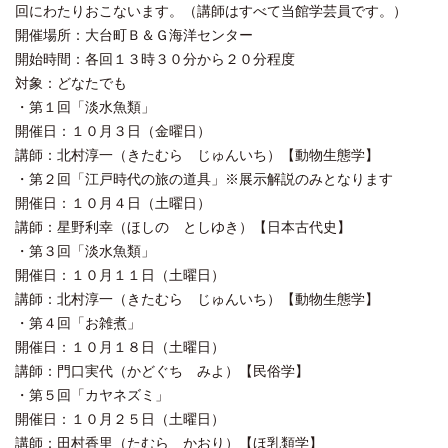
回にわたりおこないます。（講師はすべて当館学芸員です。）
開催場所：大台町Ｂ＆Ｇ海洋センター
開始時間：各回１３時３０分から２０分程度
対象：どなたでも
・第１回「淡水魚類」
開催日：１０月３日（金曜日）
講師：北村淳一（きたむら じゅんいち）【動物生態学】
・第２回「江戸時代の旅の道具」※展示解説のみとなります
開催日：１０月４日（土曜日）
講師：星野利幸（ほしの としゆき）【日本古代史】
・第３回「淡水魚類」
開催日：１０月１１日（土曜日）
講師：北村淳一（きたむら じゅんいち）【動物生態学】
・第４回「お雑煮」
開催日：１０月１８日（土曜日）
講師：門口実代（かどぐち みよ）【民俗学】
・第５回「カヤネズミ」
開催日：１０月２５日（土曜日）
講師：田村香里（たむら かおり）【ほ乳類学】