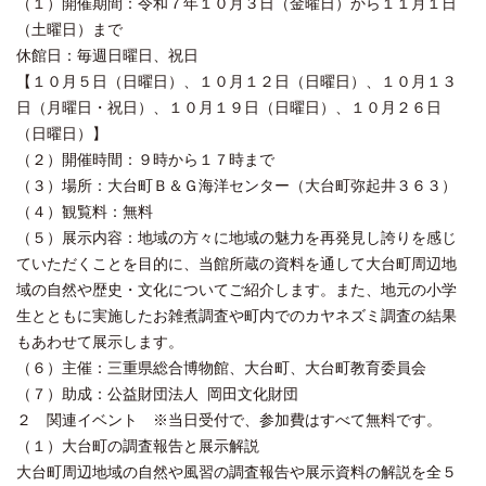
（１）開催期間：令和７年１０月３日（金曜日）から１１月１日
（土曜日）まで
休館日：毎週日曜日、祝日
【１０月５日（日曜日）、１０月１２日（日曜日）、１０月１３
日（月曜日・祝日）、１０月１９日（日曜日）、１０月２６日
（日曜日）】
（２）開催時間：９時から１７時まで
（３）場所：大台町Ｂ＆Ｇ海洋センター（大台町弥起井３６３）
（４）観覧料：無料
（５）展示内容：地域の方々に地域の魅力を再発見し誇りを感じ
ていただくことを目的に、当館所蔵の資料を通して大台町周辺地
域の自然や歴史・文化についてご紹介します。また、地元の小学
生とともに実施したお雑煮調査や町内でのカヤネズミ調査の結果
もあわせて展示します。
（６）主催：三重県総合博物館、大台町、大台町教育委員会
（７）助成：公益財団法人 岡田文化財団
２ 関連イベント ※当日受付で、参加費はすべて無料です。
（１）大台町の調査報告と展示解説
大台町周辺地域の自然や風習の調査報告や展示資料の解説を全５