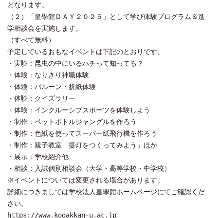
となります。
（２）「皇學館ＤＡＹ２０２５」として学び体験プログラム＆進
学相談会を実施します。
（すべて無料）
予定しているおもなイベントは下記のとおりです。
・実験：昆虫の中にいるハチって知ってる？
・体験：なりきり神職体験
・体験：バルーン・折紙体験
・体験：クイズラリー
・体験：インクルーシブスポーツを体験しよう
・制作：ペットボトルジャングルを作ろう
・制作：色紙を使ってスーパー紙飛行機を作ろう
・制作：親子教室「提灯をつくってみよう」ほか
・展示：学校紹介他
・相談：入試個別相談会（大学・高等学校・中学校）
※イベントについては変更される場合があります。
詳細につきましては学校法人皇學館ホームページにてご確認くだ
さい。
https://www.kogakkan-u.ac.jp