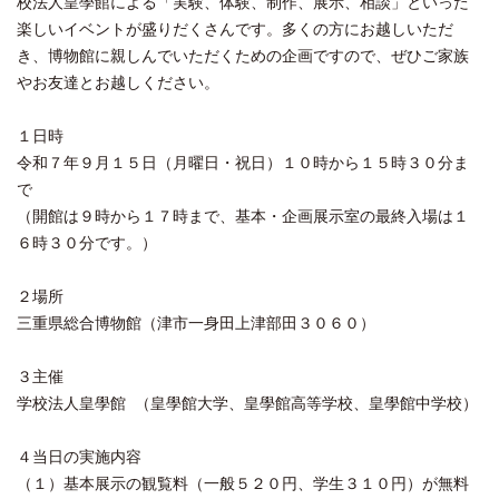
校法人皇學館による「実験、体験、制作、展示、相談」といった
楽しいイベントが盛りだくさんです。多くの方にお越しいただ
き、博物館に親しんでいただくための企画ですので、ぜひご家族
やお友達とお越しください。
１日時
令和７年９月１５日（月曜日・祝日）１０時から１５時３０分ま
で
（開館は９時から１７時まで、基本・企画展示室の最終入場は１
６時３０分です。）
２場所
三重県総合博物館（津市一身田上津部田３０６０）
３主催
学校法人皇學館 （皇學館大学、皇學館高等学校、皇學館中学校）
４当日の実施内容
（１）基本展示の観覧料（一般５２０円、学生３１０円）が無料