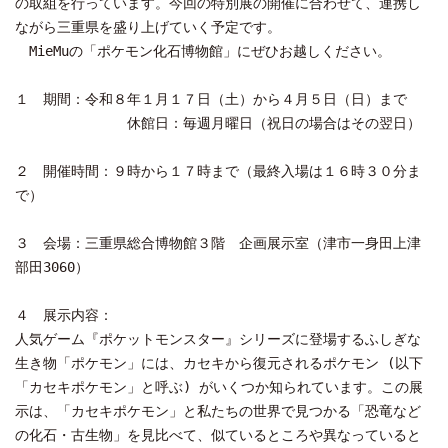
の取組を行っています。今回の特別展の開催に合わせて、連携し
ながら三重県を盛り上げていく予定です。
MieMuの「ポケモン化石博物館」にぜひお越しください。
１ 期間：令和８年１月１７日（土）から４月５日（日）まで
休館日：毎週月曜日（祝日の場合はその翌日）
２ 開催時間：９時から１７時まで（最終入場は１６時３０分ま
で）
３ 会場：三重県総合博物館３階 企画展示室（津市一身田上津
部田3060）
４ 展示内容：
人気ゲーム『ポケットモンスター』シリーズに登場するふしぎな
生き物「ポケモン」には、カセキから復元されるポケモン (以下
「カセキポケモン」と呼ぶ) がいくつか知られています。この展
示は、「カセキポケモン」と私たちの世界で見つかる「恐竜など
の化石・古生物」を見比べて、似ているところや異なっていると