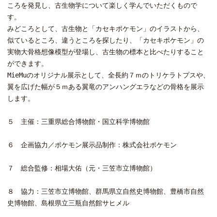
ころを発見し、古生物学について楽しく学んでいただくもので
す。
みどころとして、古生物と「カセキポケモン」のイラストから、
似ているところ、違うところを探したり、「カセキポケモン」の
実物大骨格想像模型が登場し、古生物の標本と比べたりすること
ができます。
MieMuのオリジナル展示として、全長約７ｍのトリケラトプスや、
翼を広げた幅が５ｍある翼竜のアンハングエラなどの骨格を展示
します。
５ 主催：三重県総合博物館・国立科学博物館
６ 企画協力／ポケモン展示品制作：株式会社ポケモン
７ 総合監修：相場大佑（元・三笠市立博物館）
８ 協力：三笠市立博物館、群馬県立自然史博物館、豊橋市自然
史博物館、島根県立三瓶自然館サヒメル