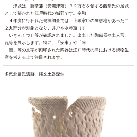
津城は、藤堂藩（安濃津藩）３２万石を領する藤堂氏の居城
として築かれた江戸時代の城郭です。令和
４年度に行われた発掘調査では、上級家臣の屋敷地があった二
之丸部分が対象となり、井戸や水琴窟（す
いきんくつ）等が確認されました。出土した陶磁器や土人形、
瓦等を展示します。特に、「安東」や「阿
漕」等の文字が刻印された陶器は江戸時代の津における焼物生
産を考える上で注目されます。
多気北畠氏遺跡 縄文土器深鉢