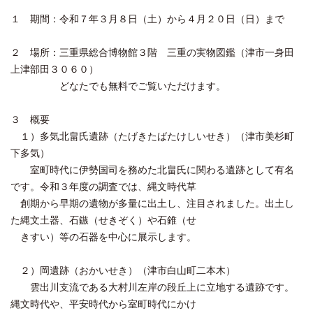
１ 期間：令和７年３月８日（土）から４月２０日（日）まで
２ 場所：三重県総合博物館３階 三重の実物図鑑（津市一身田
上津部田３０６０）
どなたでも無料でご覧いただけます。
３ 概要
１）多気北畠氏遺跡（たげきたばたけしいせき）（津市美杉町
下多気）
室町時代に伊勢国司を務めた北畠氏に関わる遺跡として有名
です。令和３年度の調査では、縄文時代草
創期から早期の遺物が多量に出土し、注目されました。出土し
た縄文土器、石鏃（せきぞく）や石錐（せ
きすい）等の石器を中心に展示します。
２）岡遺跡（おかいせき）（津市白山町二本木）
雲出川支流である大村川左岸の段丘上に立地する遺跡です。
縄文時代や、平安時代から室町時代にかけ