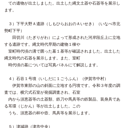
ての遺物が出土しました。出土した縄文土器や石器等を展示し
ます。
３）下平大野Ａ遺跡（しもひらおおのＡいせき）（いなべ市北
勢町下平）
田切川（たぎりがわ）によって形成された河岸段丘上に立地
する遺跡です。縄文時代早期の建物１棟や
室町時代頃の溝で囲った墓１基等が確認されました。出土した
縄文時代の石器を展示します。また、室町
時代頃の墓については写真パネルにて解説します。
４）石谷１号墳（いしだに１ごうふん）（伊賀市中村）
伊賀市東部の山の斜面に立地する円墳です。令和３年度の調
査では、横穴式石室が発掘調査され、石室
内から須恵器等の土器類、鉄刀や馬具等の鉄製品、装身具であ
る耳環（じかん）等が出土しました。この
うち、須恵器の杯や壺、馬具等を展示します。
５）津城跡（津市中央）