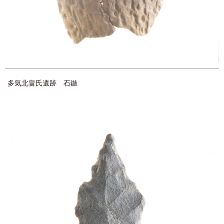
多気北畠氏遺跡 石鏃