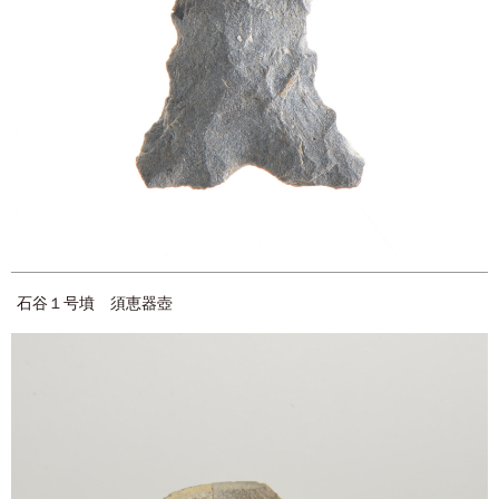
石谷１号墳 須恵器壺