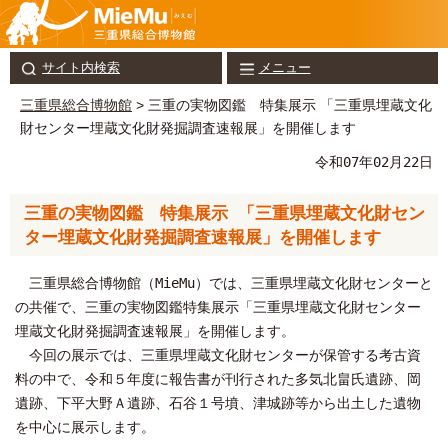
サイト内検索
メニュー
三重県総合博物館
> 三重の実物図鑑 特集展示 「三重県埋蔵文化
財センター埋蔵文化財発掘調査速報展」を開催します
令和07年02月22日
三重の実物図鑑 特集展示 「三重県埋蔵文化財セン
ター埋蔵文化財発掘調査速報展」を開催します
三重県総合博物館（MieMu）では、三重県埋蔵文化財センターと
の共催で、三重の実物図鑑特集展示「三重県埋蔵文化財センター
埋蔵文化財発掘調査速報展」を開催します。
今回の展示では、三重県埋蔵文化財センターが保管する考古資
料の中で、令和５年度に報告書が刊行された多気北畠氏遺跡、岡
遺跡、下平大野Ａ遺跡、石谷１号墳、津城跡等から出土した遺物
を中心に展示します。