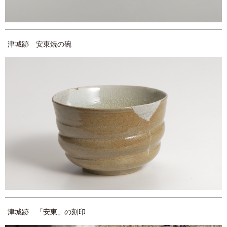
津城跡 安東焼の碗
津城跡 「安東」の刻印