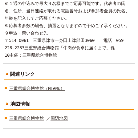
※１通の申込みで最大４名様までご応募可能です。代表者の氏
名、住所、当日連絡が取れる電話番号および参加者全員の氏名、
年齢を記入してご応募ください。
※応募者多数の場合、抽選となりますので予めご了承ください。
９申込・問い合わせ先
〒514-0061 三重県津市一身田上津部田3060 電話：059-
228-2283三重県総合博物館「牛肉が食卓に届くまで」係
10主催：三重県総合博物館
関連リンク
三重県総合博物館（MIeMu）
地図情報
三重県総合博物館
／
周辺地図