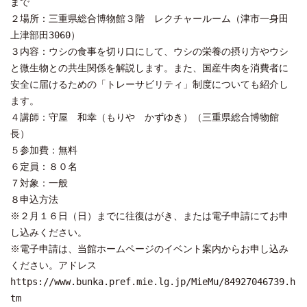
まで
２場所：三重県総合博物館３階 レクチャールーム（津市一身田
上津部田3060）
３内容：ウシの食事を切り口にして、ウシの栄養の摂り方やウシ
と微生物との共生関係を解説します。また、国産牛肉を消費者に
安全に届けるための「トレーサビリティ」制度についても紹介し
ます。
４講師：守屋 和幸（もりや かずゆき）（三重県総合博物館
長）
５参加費：無料
６定員：８０名
７対象：一般
８申込方法
※２月１６日（日）までに往復はがき、または電子申請にてお申
し込みください。
※電子申請は、当館ホームページのイベント案内からお申し込み
ください。アドレス
https://www.bunka.pref.mie.lg.jp/MieMu/84927046739.h
tm