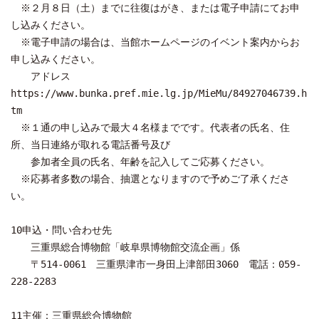
※２月８日（土）までに往復はがき、または電子申請にてお申
し込みください。
※電子申請の場合は、当館ホームページのイベント案内からお
申し込みください。
アドレス
https://www.bunka.pref.mie.lg.jp/MieMu/84927046739.h
tm
※１通の申し込みで最大４名様までです。代表者の氏名、住
所、当日連絡が取れる電話番号及び
参加者全員の氏名、年齢を記入してご応募ください。
※応募者多数の場合、抽選となりますので予めご了承くださ
い。
10申込・問い合わせ先
三重県総合博物館「岐阜県博物館交流企画」係
〒514-0061 三重県津市一身田上津部田3060 電話：059-
228-2283
11主催：三重県総合博物館