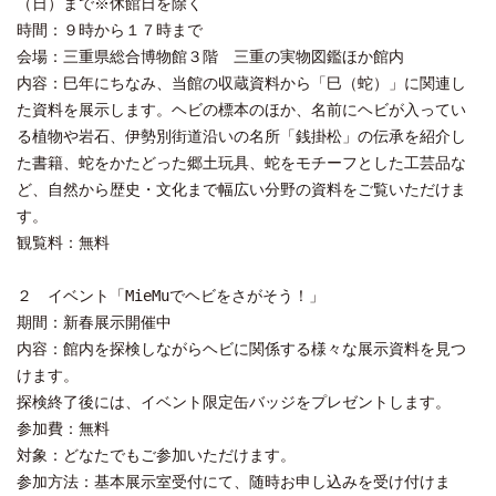
（日）まで※休館日を除く
時間：９時から１７時まで
会場：三重県総合博物館３階 三重の実物図鑑ほか館内
内容：巳年にちなみ、当館の収蔵資料から「巳（蛇）」に関連し
た資料を展示します。ヘビの標本のほか、名前にヘビが入ってい
る植物や岩石、伊勢別街道沿いの名所「銭掛松」の伝承を紹介し
た書籍、蛇をかたどった郷土玩具、蛇をモチーフとした工芸品な
ど、自然から歴史・文化まで幅広い分野の資料をご覧いただけま
す。
観覧料：無料
２ イベント「MieMuでヘビをさがそう！」
期間：新春展示開催中
内容：館内を探検しながらヘビに関係する様々な展示資料を見つ
けます。
探検終了後には、イベント限定缶バッジをプレゼントします。
参加費：無料
対象：どなたでもご参加いただけます。
参加方法：基本展示室受付にて、随時お申し込みを受け付けま