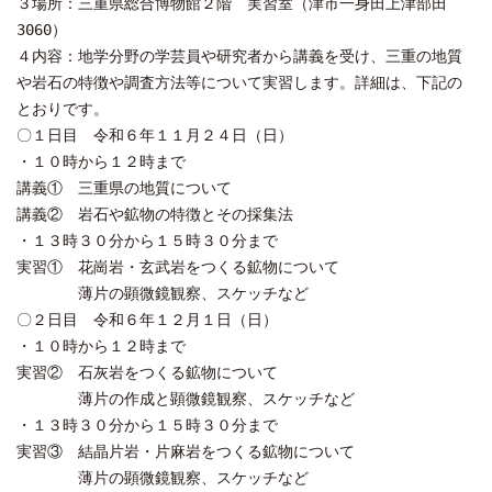
３場所：三重県総合博物館２階 実習室（津市一身田上津部田
3060）
４内容：地学分野の学芸員や研究者から講義を受け、三重の地質
や岩石の特徴や調査方法等について実習します。詳細は、下記の
とおりです。
〇１日目 令和６年１１月２４日（日）
・１０時から１２時まで
講義① 三重県の地質について
講義② 岩石や鉱物の特徴とその採集法
・１３時３０分から１５時３０分まで
実習① 花崗岩・玄武岩をつくる鉱物について
薄片の顕微鏡観察、スケッチなど
〇２日目 令和６年１２月１日（日）
・１０時から１２時まで
実習② 石灰岩をつくる鉱物について
薄片の作成と顕微鏡観察、スケッチなど
・１３時３０分から１５時３０分まで
実習③ 結晶片岩・片麻岩をつくる鉱物について
薄片の顕微鏡観察、スケッチなど