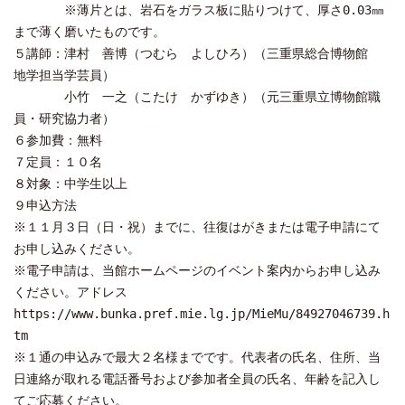
※薄片とは、岩石をガラス板に貼りつけて、厚さ0.03㎜
まで薄く磨いたものです。
５講師：津村 善博（つむら よしひろ）（三重県総合博物館
地学担当学芸員）
小竹 一之（こたけ かずゆき）（元三重県立博物館職
員・研究協力者）
６参加費：無料
７定員：１０名
８対象：中学生以上
９申込方法
※１１月３日（日・祝）までに、往復はがきまたは電子申請にて
お申し込みください。
※電子申請は、当館ホームページのイベント案内からお申し込み
ください。アドレス
https://www.bunka.pref.mie.lg.jp/MieMu/84927046739.h
tm
※１通の申込みで最大２名様までです。代表者の氏名、住所、当
日連絡が取れる電話番号および参加者全員の氏名、年齢を記入し
てご応募ください。