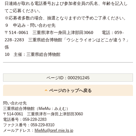
日連絡が取れる電話番号および参加者全員の氏名、年齢を記入し
てご応募ください。
※応募者多数の場合、抽選となりますので予めご了承ください。
９ 申込み・問い合わせ先
〒514-0061 三重県津市一身田上津部田3060 電話：059-
228-2283 三重県総合博物館「ウシとライオンはどこが違う？」
係
10 主催：三重県総合博物館
ページID：
000291245
ページのトップへ戻る
問い合わせ先
三重県総合博物館（MieMu：みえむ）
〒514-0061 三重県津市一身田上津部田3060
電話番号：059-228-2283
ファクス番号：059-229-8310
メールアドレス：
MieMu@pref.mie.lg.jp