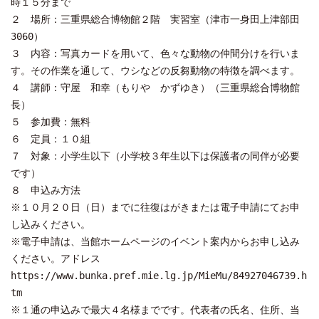
時１５分まで
２ 場所：三重県総合博物館２階 実習室（津市一身田上津部田
3060）
３ 内容：写真カードを用いて、色々な動物の仲間分けを行いま
す。その作業を通して、ウシなどの反芻動物の特徴を調べます。
４ 講師：守屋 和幸（もりや かずゆき）（三重県総合博物館
長）
５ 参加費：無料
６ 定員：１０組
７ 対象：小学生以下（小学校３年生以下は保護者の同伴が必要
です）
８ 申込み方法
※１０月２０日（日）までに往復はがきまたは電子申請にてお申
し込みください。
※電子申請は、当館ホームページのイベント案内からお申し込み
ください。アドレス
https://www.bunka.pref.mie.lg.jp/MieMu/84927046739.h
tm
※１通の申込みで最大４名様までです。代表者の氏名、住所、当