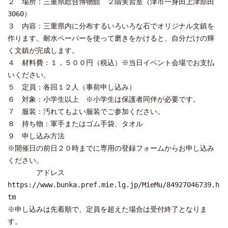
２ 場所：三重県総合博物館 ２階実習室（津市一身田上津部田
3060）
３ 内容：三重県内に分布するいろいろな石でオリジナル文鎮を
作ります。耐水ペーパーを使って磨きをかけると、自分だけの輝
く文鎮が完成します。
４ 材料費：１，５００円（税込）※当日イベント会場でお支払
いください。
５ 定員：各回１２人（事前申し込み）
６ 対象：小学生以上 ※小学生は保護者同伴が必要です。
７ 服装：汚れてもよい服装でご参加ください。
８ 持ち物：軍手またはゴム手袋、タオル
９ 申し込み方法
※開催日の前日２０時までに専用の登録フォームからお申し込み
ください。
アドレス
https://www.bunka.pref.mie.lg.jp/MieMu/84927046739.h
tm
※申し込みは先着順で、定員を超えた場合は受付終了となりま
す。