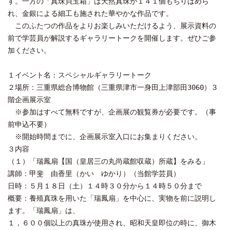
す。一方の「真珠貝玉箱」は天然真珠が１４１個もちりばめら
れ、金銀による細工も施された華やかな作品です。
このふたつの作品をよりお楽しみいただけるよう、展示資料の
前で学芸員が解説するギャラリートークを開催します。ぜひご参
加ください。
１イベント名：スペシャルギャラリートーク
２場所：三重県総合博物館（三重県津市一身田上津部田3060）３
階企画展示室
※参加はすべて無料ですが、企画展の観覧券が必要です。（事
前申込不要）
※開始時間までに、企画展示室入口にお集まりください。
３内容
（１）「瑞鳳扇【国（皇居三の丸尚蔵館収蔵）所蔵】をみる」
講師：甲斐 由香里（かい ゆかり）（当館学芸員）
日時：５月１８日（土）１４時３０分から１４時５０分まで
概要：養殖真珠を用いた「瑞鳳扇」を中心に、実物を前に説明し
ます。「瑞鳳扇」は、
１，６００個以上の真珠が使用され、昭和天皇即位の時に、御木