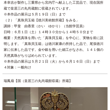
本幸吉が製作し三重県から宮内庁へ献上した工芸品で、現在国所
蔵で皇居三の丸尚蔵館に収蔵されています。
※本作品の展示は５月１９日（日）まで
（２）「真珠貝玉箱【徳川美術館所蔵】をみる」
講師：甲斐 由香里（かい ゆかり）（当館学芸員）
日時：６月１日（土）１４時３０分から１４時５０分まで
概要：天然真珠を用いた「真珠貝玉箱」を中心に、実物を前に説
明します。「真珠貝玉箱」は徳川家康の所持した品で、尾張徳川
家に伝来した品です。金や銀を用いた細工がなされ、１４１個の
天然真珠がちりばめられています。
※本作品の展示は５月２１日（火）から６月１６日（日）まで
４対象：一般向け
瑞鳳扇【国（皇居三の丸尚蔵館収蔵）所蔵】