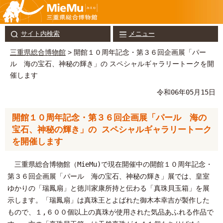
サイト内検索
メニュー
三重県総合博物館
> 開館１０周年記念・第３６回企画展「パー
ル 海の宝石、神秘の輝き」の スペシャルギャラリートークを開
催します
令和06年05月15日
開館１０周年記念・第３６回企画展「パール 海の
宝石、神秘の輝き」の スペシャルギャラリートーク
を開催します
三重県総合博物館（MieMu)で現在開催中の開館１０周年記念・
第３６回企画展「パール 海の宝石、神秘の輝き」展では、皇室
ゆかりの「瑞鳳扇」と徳川家康所持と伝わる「真珠貝玉箱」を展
示します。「瑞鳳扇」は真珠王とよばれた御木本幸吉が製作した
もので、１,６００個以上の真珠が使用された気品あふれる作品で