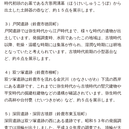
時代初頭のお墓である方形周溝墓（ほうけいしゅうこうぼ）から
出土した土師器の壺など、約１５点を展示します。
３）戸関遺跡（鈴鹿市徳田町）
戸関遺跡では弥生時代から江戸時代まで、様々な時代の遺物が出
土しています。発掘調査時、水田であったこの地域は、古墳時代
以降、乾燥・温暖な時期には集落が作られ、湿潤な時期には耕地
となっていたと考えられています。古墳時代前期の小型器台な
ど、約６点を展示します。
４）双ツ塚遺跡（鈴鹿市柳町）
双ツ塚遺跡は鈴鹿市を流れる金沢川（かなさいがわ）下流の西岸
にある遺跡です。これまでに弥生時代から古墳時代の竪穴建物や
平安時代の掘建柱建物などの遺構が確認されています。弥生時代
の高杯や台付甕（だいつきがめ）など、約５点を展示します。
５）深田遺跡・深田古墳群（鈴鹿市東玉垣町）
深田遺跡は双ツ塚遺跡の西にある遺跡です。昭和５３年の発掘調
査では埴輪が出土しました。平成３０年度の調査でも、埴輪が大