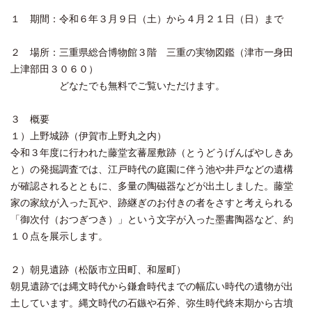
１ 期間：令和６年３月９日（土）から４月２１日（日）まで
２ 場所：三重県総合博物館３階 三重の実物図鑑（津市一身田
上津部田３０６０）
どなたでも無料でご覧いただけます。
３ 概要
１）上野城跡（伊賀市上野丸之内）
令和３年度に行われた藤堂玄蕃屋敷跡（とうどうげんばやしきあ
と）の発掘調査では、江戸時代の庭園に伴う池や井戸などの遺構
が確認されるとともに、多量の陶磁器などが出土しました。藤堂
家の家紋が入った瓦や、跡継ぎのお付きの者をさすと考えられる
「御次付（おつぎつき）」という文字が入った墨書陶器など、約
１０点を展示します。
２）朝見遺跡（松阪市立田町、和屋町）
朝見遺跡では縄文時代から鎌倉時代までの幅広い時代の遺物が出
土しています。縄文時代の石鏃や石斧、弥生時代終末期から古墳