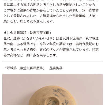
量に出土する古墳の周溝と考えられる溝が確認されたことから、
この場所に複数の古墳が存在していたことが判明し、深田古墳群
として登録されました。古墳周溝から出土した形象埴輪（人物・
馬）など、約１０点を展示します。
６）金沢川遺跡（鈴鹿市岸岡町）
金沢川遺跡（かなさいがわいせき）は金沢川下流南岸、双ツ塚遺
跡の南にある遺跡です。令和２年度の調査では古墳時代後期のお
墓と考えられる遺構や、古代の溝などが確認されています。須恵
器の高杯など、約５点を展示します。
上野城跡（藤堂玄蕃屋敷跡） 墨書陶器