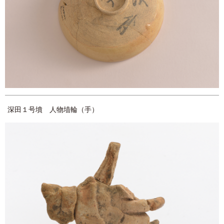
深田１号墳 人物埴輪（手）