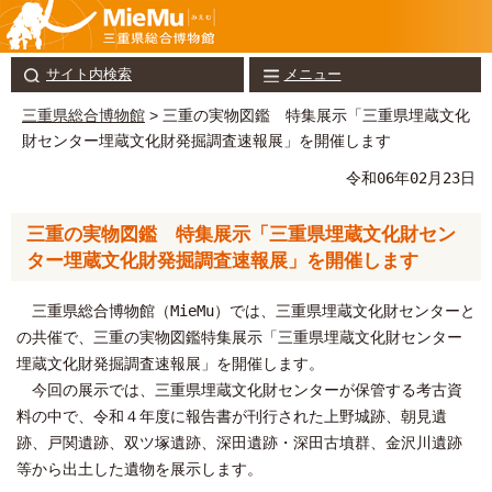
サイト内検索
メニュー
三重県総合博物館
> 三重の実物図鑑 特集展示「三重県埋蔵文化
財センター埋蔵文化財発掘調査速報展」を開催します
令和06年02月23日
三重の実物図鑑 特集展示「三重県埋蔵文化財セン
ター埋蔵文化財発掘調査速報展」を開催します
三重県総合博物館（MieMu）では、三重県埋蔵文化財センターと
の共催で、三重の実物図鑑特集展示「三重県埋蔵文化財センター
埋蔵文化財発掘調査速報展」を開催します。
今回の展示では、三重県埋蔵文化財センターが保管する考古資
料の中で、令和４年度に報告書が刊行された上野城跡、朝見遺
跡、戸関遺跡、双ツ塚遺跡、深田遺跡・深田古墳群、金沢川遺跡
等から出土した遺物を展示します。