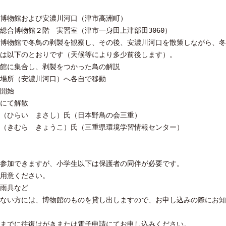
博物館および安濃川河口（津市高洲町）
総合博物館２階 実習室（津市一身田上津部田3060）
博物館で冬鳥の剥製を観察し、その後、安濃川河口を散策しながら、冬
は以下のとおりです（天候等により多少前後します）。
館に集合し、剥製をつかった鳥の解説
場所（安濃川河口）へ各自で移動
開始
にて解散
（ひらい まさし）氏（日本野鳥の会三重）
むら きょうこ）氏（三重県環境学習情報センター）
参加できますが、小学生以下は保護者の同伴が必要です。
用意ください。
雨具など
ない方には、博物館のものを貸し出しますので、お申し込みの際にお知
までに往復はがきまたは電子申請にてお申し込みください。