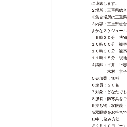
に連絡します。
２場所：三重県総合
※集合場所は三重県
３内容：三重県総合
まかなスケジュール
９時３０分 博物
１０時００分 観察
１０時３０分 観察
１１時１５分 現地
４講師：平井 正志
木村 京子（き
５参加費：無料
６定員：２０名
７対象：どなたでも
８服装：防寒具をご
９持ち物：双眼鏡・
※双眼鏡をお持ちで
10申し込み方法
※２月１０日（土）