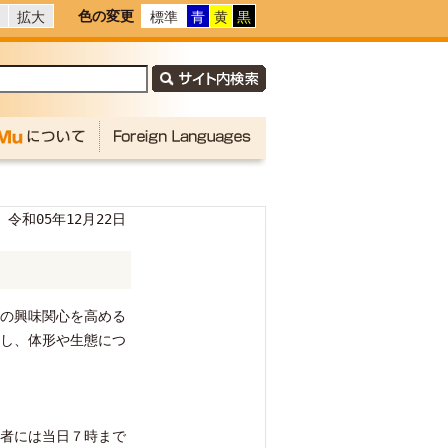
色の変更
拡大
標準
青
黄
黒
令和05年12月22日
への興味関心を高める
し、体形や生態につ
者には当日７時まで