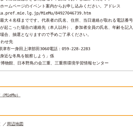
館ホームページのイベント案内からお申し込みください。アドレス
ka.pref.mie.lg.jp/MieMu/84927046739.htm
最大４名様までです。代表者の氏名、住所、当日連絡が取れる電話番号
が起こった場合の連絡先（本人以外）、参加者全員の氏名、年齢を記入
場合、抽選となりますので予めご了承ください。
合わせ先
県津市一身田上津部田3060電話：059-228-2283
身近な冬鳥を観察しよう」係
合博物館、日本野鳥の会三重、三重県環境学習情報センター
MieMu）
館
／
周辺地図