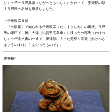
り）の子の長野具藤（ながのともふじ）にかわって、安濃郡の領
主長野氏の名跡を継承しました。
・伊達政宗書状
「独眼竜」で知られる伊達政宗（だてまさむね）の書状。長野
氏の家臣で、後に大溝（滋賀県高島市）に移った分部氏（わけべ
し）の伝来文書の一通で、伊達領に入った分部左京亮（わけべさ
きょうのすけ）らを労ったものです。
伊勢根付