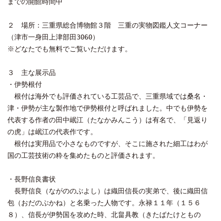
までの開館時間中
２ 場所：三重県総合博物館３階 三重の実物図鑑人文コーナー
（津市一身田上津部田3060）
※どなたでも無料でご覧いただけます。
３ 主な展示品
・伊勢根付
根付は海外でも評価されている工芸品で、三重県域では桑名・
津・伊勢が主な製作地で伊勢根付と呼ばれました。中でも伊勢を
代表する作者の田中岷江（たなかみんこう）は有名で、「見返り
の虎」は岷江の代表作です。
根付は実用品で小さなものですが、そこに施された細工はわが
国の工芸技術の粋を集めたものと評価されます。
・長野信良書状
長野信良（ながののぶよし）は織田信長の実弟で、後に織田信
包（おだのぶかね）と名乗った人物です。永禄１１年（１５６
８）、信長が伊勢国を攻めた時、北畠具教（きたばたけともの